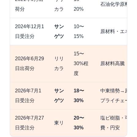
石油化学原料・
荷分
カラ
20%
2024年12月1
サン
10〜
原材料・エネル
日受注分
ゲツ
15%
15〜
2026年6月29
リリ
30%程
原材料高騰・物
日出荷分
カラ
度
2026年7月1
サン
18〜
中東情勢→原油
日受注分
ゲツ
30%
プライチェーン
2026年7月27
20〜
塩ビ樹脂・可塑
東リ
日受注分
30%
費・円安