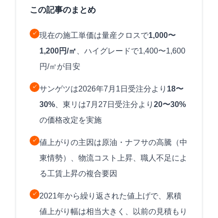
この記事のまとめ
✓
現在の施工単価は量産クロスで
1,000〜
1,200円/㎡
、ハイグレードで1,400〜1,600
円/㎡が目安
✓
サンゲツは2026年7月1日受注分より
18〜
30%
、東リは7月27日受注分より
20〜30%
の価格改定を実施
✓
値上がりの主因は原油・ナフサの高騰（中
東情勢）、物流コスト上昇、職人不足によ
る工賃上昇の複合要因
✓
2021年から繰り返された値上げで、累積
値上がり幅は相当大きく、以前の見積もり