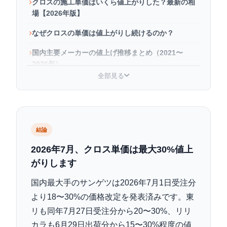
クロスの施工単価はいくら値上がりした？最新の相
場【2026年版】
なぜクロスの単価は値上がりし続けるのか？
国内主要メーカーの値上げ推移まとめ（2021〜
2026年）
全部見る
値上がりが工事費に与える影響シミュレーション
値上がりに負けないための節約術
2026年以降もクロス単価は上がり続けるのか？
結論
よくある質問
2026年7月、クロス単価は最大30%値上
がりします
国内最大手のサンゲツは
2026年7月1日受注分
より18〜30%の価格改定
を発表済みです。東
リも同年7月27日受注分から20〜30%、リリ
カラも6月29日出荷分から15〜30%程度の値