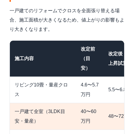
一戸建てのリフォームでクロスを全面張り替える場
合、施工面積が大きくなるため、値上がりの影響もよ
り大きくなります。
改定前
改定後（20
施工内容
（目
上昇試算）
安）
リビング10畳・量産クロ
4.6〜5.7
5.5〜6.8万
ス
万円
一戸建て全室（3LDK目
40〜60
48〜72万円
安・量産）
万円