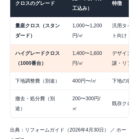
クロスのグレード
特徴
工込み）
量産クロス（スタン
1,000〜1,200
汎用タイプ
ダード）
円/㎡
ト向け
ハイグレードクロス
1,400〜1,600
デザイン・
（1000番台）
円/㎡
譲・リフォ
下地調整費（別途）
400円〜/㎡
下地の状態
撤去・処分費（別
200〜300円/
既存クロス
途）
㎡
出典：
リフォームガイド（2026年4月30日）
／
ホー