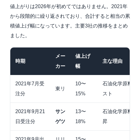
値上がりは2026年が初めてではありません。2021年
から段階的に繰り返されており、合計すると相当の累
積値上げ幅になっています。主要3社の推移をまとめ
ました。
メー
値上げ
時期
主な理由
カー
幅
2021年7月受
10〜
石油化学原料の
東リ
注分
15%
スト
2021年9月21
サン
13〜
石油化学原料高
日受注分
ゲツ
18%
昇
2021年9月出
リリ
15〜