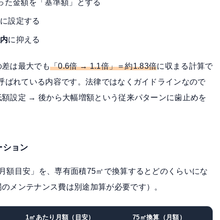
った金額を「基準額」とする
上
に設定する
以内
に抑える
の差は最大でも
「0.6倍 → 1.1倍」＝約1.83倍
に収まる計算で
と呼ばれている内容です。法律ではなくガイドラインなので
額設定 → 後から大幅増額という従来パターンに歯止めを
ーション
月額目安」を、専有面積75㎡で換算するとどのくらいにな
場のメンテナンス費は別途加算が必要です）。
1㎡あたり月額（目安）
75㎡換算（月額）