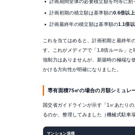
計画期間全体の必要積立額を均等に割
計画初期の積立額は基準額の
0.6倍以
計画最終年の積立額は基準額の
1.1倍
これを当てはめると、計画初期と最終年
す。これがメディアで「1.8倍ルール」
強制力はありませんが、新築時の極端な低
かける方向性が明確になりました。
専有面積75㎡の場合の月額シミュレ
国交省ガイドラインが示す「1㎡あたりの
るのか、整理してみました（機械式駐車
マンション規模