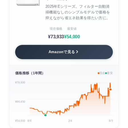
2025年Eシリーズ。フィルター自動清
掃機能なしのシンプルモデルで価格を
抑えながら省エネ効果を得たい方に。
現在価格
最安値
¥73,933
¥54,000
Amazonで見る
価格推移（1年間）
現在
最安
¥78,900
¥66,450
¥54,000
8/6
2/4
8/5