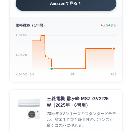
Amazonで見る
価格推移（1年間）
現在
最安
¥163,630
¥145,065
¥126,500
8/6
2/1
7/29
三菱電機 霧ヶ峰 MSZ-GV2225-
W（2025年・6畳用）
2025年GVシリーズのスタンダードモデ
ル。省エネ性能と静音性のバランスが
良くコスパに優れる。