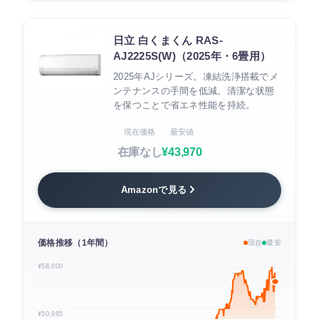
日立 白くまくん RAS-
AJ2225S(W)（2025年・6畳用）
2025年AJシリーズ。凍結洗浄搭載でメ
ンテナンスの手間を低減。清潔な状態
を保つことで省エネ性能を持続。
現在価格
最安値
在庫なし
¥43,970
Amazonで見る
価格推移（1年間）
現在
最安
¥58,000
¥50,985