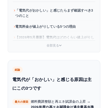
「電気代がおかしい」と感じたらまず確認すべき3
つのこと
電気料金が値上がりしている5つの理由
【2026年5月最新】電気代はどのくらい値上がりし
た？各電力会社比較
全部見る
電気代の値上げはいつから？2026年の推移と今後
の見通し
電気代の値上げに今すぐできる対策
結論
電気代が「おかしい」と感じる原因は主
よくある質問（FAQ）
にこの3つです
まとめ
燃料費調整額と再エネ賦課金の上昇 →
最大の要因
2026年度の再エネ賦課金は過去最高水準