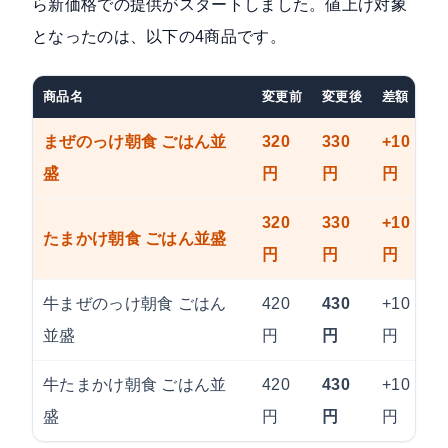
ら新価格での提供がスタートしました。値上げ対象
となったのは、以下の4商品です。
商品名
変更前
変更後
差額
まぜのっけ朝食 ごはん並
320
330
+10
盛
円
円
円
320
330
+10
たまかけ朝食 ごはん並盛
円
円
円
牛まぜのっけ朝食 ごはん
420
430
+10
並盛
円
円
円
牛たまかけ朝食 ごはん並
420
430
+10
盛
円
円
円