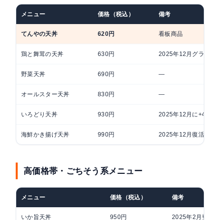
メニュー
価格（税込）
備考
てんやの天丼
620円
看板商品
鶏と舞茸の天丼
630円
2025年12月グラン
野菜天丼
690円
—
オールスター天丼
830円
—
いろどり天丼
930円
2025年12月に+40円
海鮮かき揚げ天丼
990円
2025年12月復活
高価格帯・ごちそう系メニュー
メニュー
価格（税込）
備考
いか旨天丼
950円
2025年2月登場