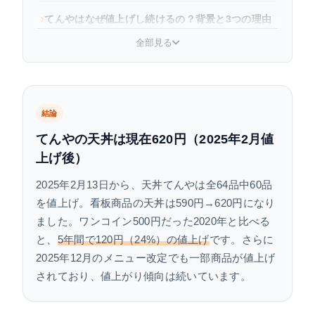
てんやはなぜ値上げし続けるの？背景と3つの理由
全部見る
現在のてんやのメニュー価格一覧（2026年5月最
新）
値上げ後でもてんやをお得に食べる方法
結論
てんやの今後の値上げはある？
てんやの天丼は現在620円（2025年2月値
上げ後）
よくある質問
2025年2月13日から、天丼てんやは全64品中60品
まとめ
を値上げ。看板商品の天丼は590円→620円になり
ました。ワンコイン500円だった2020年と比べる
と、
5年間で120円（24%）の値上げ
です。さらに
2025年12月のメニュー改定でも一部商品が値上げ
されており、値上がり傾向は続いています。