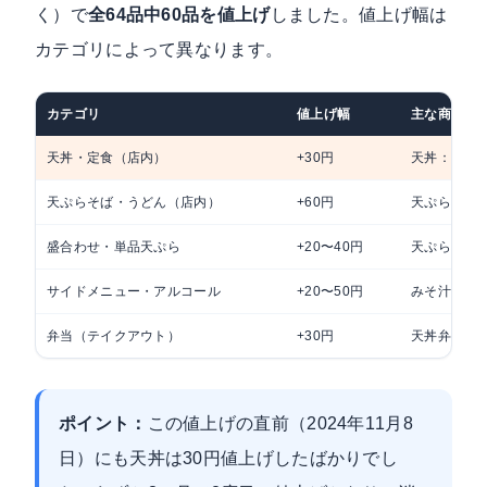
く）で
全64品中60品を値上げ
しました。値上げ幅は
カテゴリによって異なります。
カテゴリ
値上げ幅
主な商品例
天丼・定食（店内）
+30円
天丼：590円
天ぷらそば・うどん（店内）
+60円
天ぷらそば：
盛合わせ・単品天ぷら
+20〜40円
天ぷら盛合
サイドメニュー・アルコール
+20〜50円
みそ汁・ア
弁当（テイクアウト）
+30円
天丼弁当：5
ポイント：
この値上げの直前（2024年11月8
日）にも天丼は30円値上げしたばかりでし