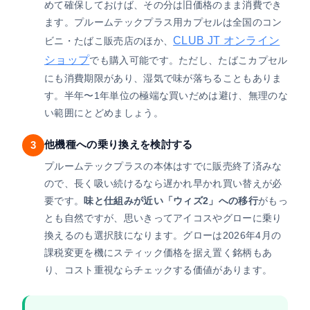
めて確保しておけば、その分は旧価格のまま消費でき
ます。プルームテックプラス用カプセルは全国のコン
CLUB JT オンライン
ビニ・たばこ販売店のほか、
ショップ
でも購入可能です。ただし、たばこカプセル
にも消費期限があり、湿気で味が落ちることもありま
す。半年〜1年単位の極端な買いだめは避け、無理のな
い範囲にとどめましょう。
他機種への乗り換えを検討する
3
プルームテックプラスの本体はすでに販売終了済みな
ので、長く吸い続けるなら遅かれ早かれ買い替えが必
要です。
味と仕組みが近い「ウィズ2」への移行
がもっ
とも自然ですが、思いきってアイコスやグローに乗り
換えるのも選択肢になります。グローは2026年4月の
課税変更を機にスティック価格を据え置く銘柄もあ
り、コスト重視ならチェックする価値があります。