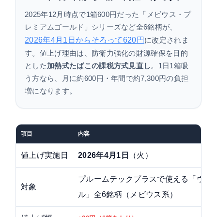
プルームテックプラス値上げ前にやるべきこと
2025年12月時点で1箱600円だった「メビウス・プ
本体が壊れたら？後継機「ウィズ2」への移行
レミアムゴールド」シリーズなど全6銘柄が、
2026年4月1日からそろって620円
に改定されま
プルームテックプラス値上げに関するよくある質
す。値上げ理由は、防衛力強化の財源確保を目的
問
とした
加熱式たばこの課税方式見直し
。1日1箱吸
プルームテックプラス値上げのまとめ
う方なら、月に約600円・年間で約7,300円の負担
増になります。
項目
内容
値上げ実施日
2026年4月1日
（火）
プルームテックプラスで使える「ウィ
対象
ル」全6銘柄（メビウス系）