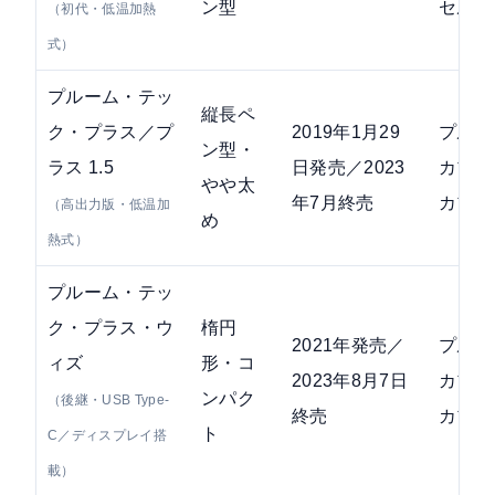
ン型
セル
（初代・低温加熱
式）
プルーム・テッ
縦長ペ
ク・プラス／プ
2019年1月29
プルー
ン型・
ラス 1.5
日発売／2023
カプセ
やや太
年7月終売
カプセ
（高出力版・低温加
め
熱式）
プルーム・テッ
ク・プラス・ウ
楕円
2021年発売／
プルー
ィズ
形・コ
2023年8月7日
カプセ
ンパク
（後継・USB Type-
終売
カプセ
ト
C／ディスプレイ搭
載）