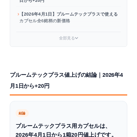
日から+20円
【2026年4月1日】プルームテックプラスで使える
カプセル全6銘柄の新価格
プルームテックプラス用カプセルの価格推移｜500
全部見る
円から620円へ
値上げの理由｜防衛力強化の財源確保と紙巻きと
の税負担差解消
プルームテックプラス値上げの結論｜2026年4
【要注意】プルームテックプラス本体は2023年に
販売終了済み
月1日から+20円
プルームテックとプルームテックプラスの違い｜
自分はどっち？
結論
値上げは2026年10月にも？今後の段階的増税スケ
ジュール
プルームテックプラス用カプセルは、
2026年4月1日から1箱20円値上げです。