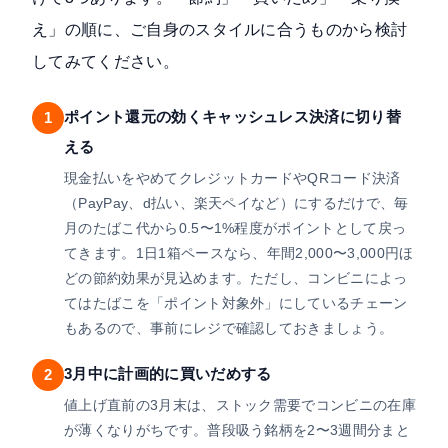
え」の順に、ご自身のスタイルに合うものから検討
してみてください。
ポイント還元の効くキャッシュレス決済に切り替
1
える
現金払いをやめてクレジットカードやQRコード決済
（PayPay、d払い、楽天ペイなど）にするだけで、毎
月のたばこ代から0.5〜1%程度がポイントとして戻っ
てきます。1日1箱ペースなら、年間2,000〜3,000円ほ
どの節約効果が見込めます。ただし、コンビニによっ
てはたばこを「ポイント対象外」にしているチェーン
もあるので、事前にレジで確認しておきましょう。
3月中に計画的に買いだめする
2
値上げ直前の3月末は、ストック需要でコンビニの在庫
が薄くなりがちです。普段吸う銘柄を2〜3週間分まと