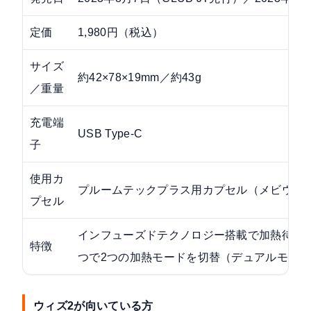
定価
1,980円（税込）
サイズ
約42×78×19mm／約43g
／重量
充電端
USB Type-C
子
使用カ
プルームテックプラス用カプセル（メビウス
プセル
インフューズドテクノロジー搭載で加熱待ち
特徴
つで2つの加熱モードを切替（デュアルモー
ウィズ2が向いている方