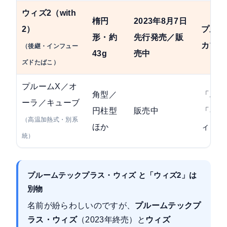
ウィズ2（with
楕円
2023年8月7日
2）
プルー
形・約
先行発売／販
カプセ
（後継・インフュー
43g
売中
ズドたばこ）
プルームX／オ
角型／
「エボ
ーラ／キューブ
円柱型
販売中
「キャ
（高温加熱式・別系
ほか
ィック
統）
プルームテックプラス・ウィズ と「ウィズ2」は
別物
名前が紛らわしいのですが、
プルームテックプ
ラス・ウィズ
（2023年終売）と
ウィズ