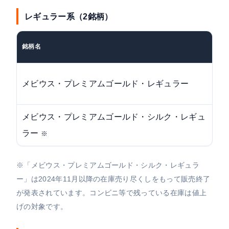
レギュラー系（2銘柄）
旧
銘柄名
格
60
メビウス・プレミアムゴールド・レギュラー
円
メビウス・プレミアムゴールド・シルク・レギュ
60
ラー
※
円
※「メビウス・プレミアムゴールド・シルク・レギュラ
ー」は2024年11月以降の在庫売り尽くしをもって販売終了
が発表されています。コンビニ等で残っている在庫は値上
げの対象です。