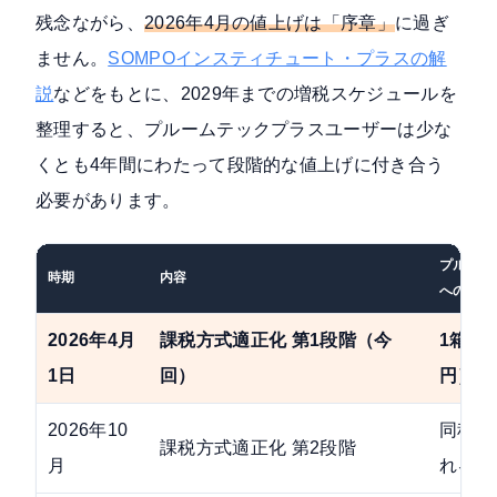
残念ながら、
2026年4月の値上げは「序章」
に過ぎ
ません。
SOMPOインスティチュート・プラスの解
説
などをもとに、2029年までの増税スケジュールを
整理すると、プルームテックプラスユーザーは少な
くとも4年間にわたって段階的な値上げに付き合う
必要があります。
プルーム
時期
内容
への影響
2026年4月
課税方式適正化 第1段階（今
1箱+2
1日
回）
円）
2026年10
同程度
課税方式適正化 第2段階
月
れる