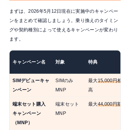
まずは、2026年5月12日現在に実施中のキャンペー
ンをまとめて確認しましょう。乗り換えのタイミン
グや契約種別によって使えるキャンペーンが変わり
ます。
キャンペーン名
対象
特典
SIMデビューキャ
SIMのみ
最大
15,000円相当
a
ンペーン
MNP
高
端末セット購入
端末セット
最大
44,000円割引
キャンペーン
MNP
（MNP）