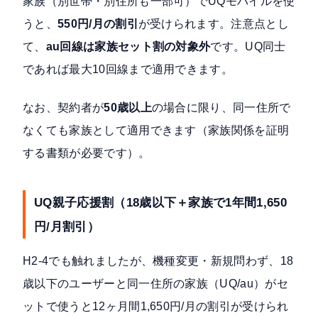
家族（別世帯・別住所も一部可）でUQモバイルを使
うと、
550円/月の割引
が受けられます。注意点とし
て、
au回線は家族セット割の対象外
です。UQ同士
であれば最大10回線まで適用できます。
なお、契約者が
50歳以上
の場合に限り、同一住所で
なくても家族として適用できます（家族関係を証明
する書類が必要です）。
UQ親子応援割（18歳以下＋家族で1年間1,650
円/月割引）
H2-4でも触れましたが、機種変更・新規問わず、18
歳以下のユーザーと同一住所の家族（UQ/au）がセ
ットで使うと12ヶ月間1,650円/月の割引が受けられ