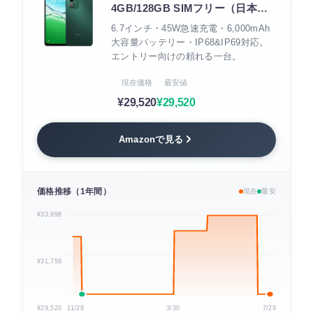
4GB/128GB SIMフリー（日本正
規代理店品）
6.7インチ・45W急速充電・6,000mAh
大容量バッテリー・IP68&IP69対応。
エントリー向けの頼れる一台。
現在価格
最安値
¥29,520
¥29,520
Amazonで見る
価格推移（1年間）
現在
最安
¥33,998
¥31,759
¥29,520
11/28
3/30
7/29