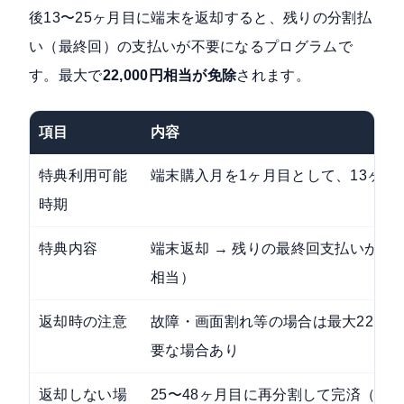
後13〜25ヶ月目に端末を返却すると、残りの分割払
い（最終回）の支払いが不要になるプログラムで
す。最大で
22,000円相当が免除
されます。
項目
内容
特典利用可能
端末購入月を1ヶ月目として、13ヶ月
時期
特典内容
端末返却 → 残りの最終回支払いが不要（
相当）
返却時の注意
故障・画面割れ等の場合は最大22,00
要な場合あり
返却しない場
25〜48ヶ月目に再分割して完済（手