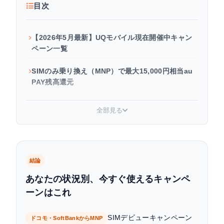
目次
【2026年5月最新】UQモバイル現在開催中キャン
ペーン一覧
SIMのみ乗り換え（MNP）で最大15,000円相当au
PAY残高還元
端末セット購入＋乗り換え（MNP）で最大44,000
全部見る
円割引
新規契約でお得なキャンペーン
機種変更でもキャンペーンは使える？
結論
あなたの状況別、今すぐ使えるキャンペ
継続割引・セット割（月額を下げ続けるキャンペ
ーンはこれ
ーン）
ヤマダ電機・家電量販店・UQスポット店舗でのキ
SIMデビューキャンペーン
ドコモ・SoftBankからMNP