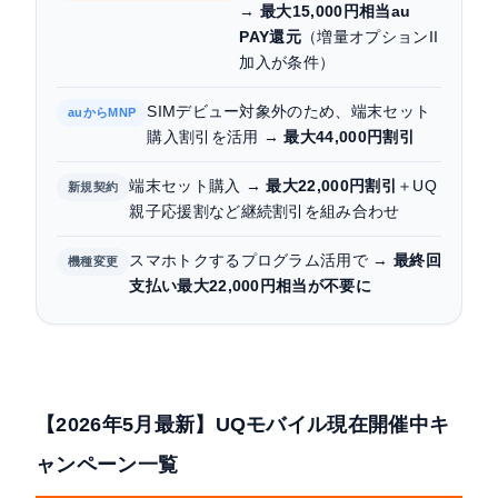
ャンペーン
→
最大15,000円相当au
PAY還元
（増量オプションII
その他キャンペーン（紹介・エンタメ・ポイン
加入が条件）
ト）
SIMデビュー対象外のため、端末セット
auからMNP
UQモバイルキャンペーン適用の注意点
購入割引を活用 →
最大44,000円割引
よくある質問
端末セット購入 →
最大22,000円割引
＋UQ
新規契約
親子応援割など継続割引を組み合わせ
まとめ：UQモバイルキャンペーンを最大限活用す
るポイント
スマホトクするプログラム活用で →
最終回
機種変更
支払い最大22,000円相当が不要に
【2026年5月最新】UQモバイル現在開催中キ
ャンペーン一覧