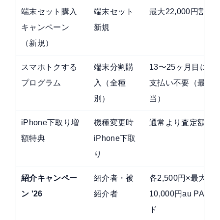
端末セット購入
端末セット
最大22,000円割
キャンペーン
新規
（新規）
スマホトクする
端末分割購
13〜25ヶ月目に
プログラム
入（全種
支払い不要（最大22
別）
当）
iPhone下取り増
機種変更時
通常より査定額を
額特典
iPhone下取
り
紹介キャンペー
紹介者・被
各2,500円×最大4回
ン '26
紹介者
10,000円au PA
ド