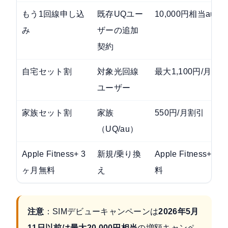
もう1回線申し込
既存UQユー
10,000円相当au P
み
ザーの追加
契約
自宅セット割
対象光回線
最大1,100円/月割
ユーザー
家族セット割
家族
550円/月割引
（UQ/au）
Apple Fitness+ 3
新規/乗り換
Apple Fitness+
ヶ月無料
え
料
注意
：SIMデビューキャンペーンは
2026年5月
11日以前は最大20,000円相当
の増額キャンペ