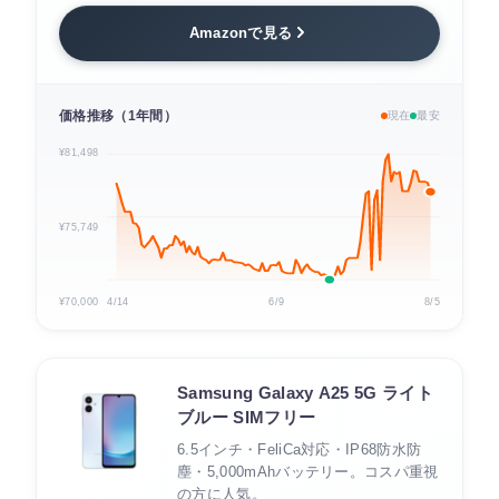
Amazonで見る
価格推移（1年間）
現在
最安
¥81,498
¥75,749
¥70,000
4/14
6/9
8/5
Samsung Galaxy A25 5G ライト
ブルー SIMフリー
6.5インチ・FeliCa対応・IP68防水防
塵・5,000mAhバッテリー。コスパ重視
の方に人気。