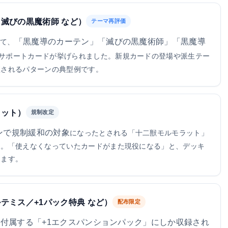
滅びの黒魔術師 など）
テーマ再評価
「黒魔導のカーテン」「滅びの黒魔術師」「黒魔導
して、
サポートカードが挙げられました。新規カードの登場や派生テー
直されるパターンの典型例です。
ラット）
規制改定
ョンで規制緩和の対象
になったとされる「十二獣モルモラット」
た。「使えなくなっていたカードがまた現役になる」と、デッキ
します。
テミス／+1パック特典 など）
配布限定
付属する「+1エクスパンションパック」にしか収録され