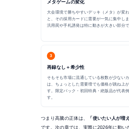
メタゲームの変化
大会環境で勝ちやすいデッキ（メタ）が変
と、その採用カードに需要が一気に集中し
汎用罠や手札誘発は特に動きが大きい部分
3
再録なし＋希少性
そもそも市場に流通している枚数が少ない
は、ちょっとした需要増でも価格が跳ね上
す。限定パック・初回特典・絶版品が代表
す。
つまり高騰の正体は、
「使いたい人が増
です。次の章では、実際に2026年に動