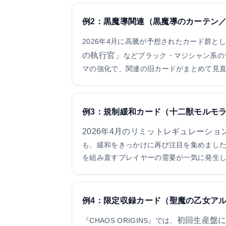
例2：黒魔導関連（黒魔導のカーテン／
2026年4月に高騰が予想されたカード群と
の執行官」
などブラック・マジシャン系の
マの強化で、関連の旧カードがまとめて見
例3：規制緩和カード（十二獣モルモ
2026年4月のリミットレギュレーシ
も、緩和をきっかけに再び注目を集めまし
を組み直すプレイヤーの需要が一気に発生
例4：限定収録カード（聖魔の乙女アル
初回生産盤に
『CHAOS ORIGINS』では、