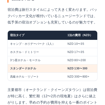
宿泊費は旅行スタイルによって大きく変わります。バッ
クパッカー文化が根付いているニュージーランドでは、
低予算の宿泊オプションも充実しているのが魅力です。
宿泊タイプ
1泊の費用（NZD）
日
キャンプ・ホリデーパーク（1人）
NZD 10〜35
約
ホステル・ドミトリー
NZD 17〜35
約
3つ星ホテル・モーテル
NZD 80〜200
約
スタンダードホテル
NZD 130〜300
約
高級ホテル・リゾート
NZD 300〜800+
約
主要都市（オークランド・クイーンズタウン）は宿泊費
が特に高く、繁忙期（12〜2月の現地夏）はさらに値上
がりします。早めの予約が費用を抑える一番のポイント