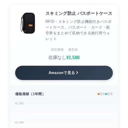
スキミング防止 パスポートケース
RFID・スキミング防止機能付きパスポ
ートケース。パスポート・カード・航
空券をまとめて収納できる旅行用ウォ
レット
現在価格
最安値
在庫なし
¥1,580
Amazonで見る
価格推移（1年間）
現在
最安
¥1,580
¥1,580