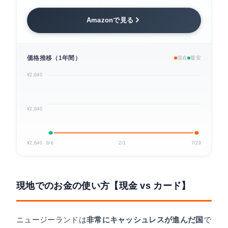
Amazonで見る
価格推移（1年間）
現在
最安
¥2,640
¥2,640
¥2,640
8/6
2/1
7/29
現地でのお金の使い方【現金 vs カード】
ニュージーランドは
非常にキャッシュレスが進んだ国
で