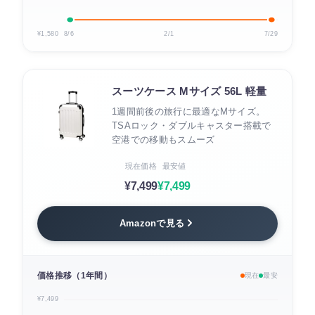
¥1,580
8/6
2/1
7/29
スーツケース Mサイズ 56L 軽量
1週間前後の旅行に最適なMサイズ。
TSAロック・ダブルキャスター搭載で
空港での移動もスムーズ
現在価格
最安値
¥7,499
¥7,499
Amazonで見る
価格推移（1年間）
現在
最安
¥7,499