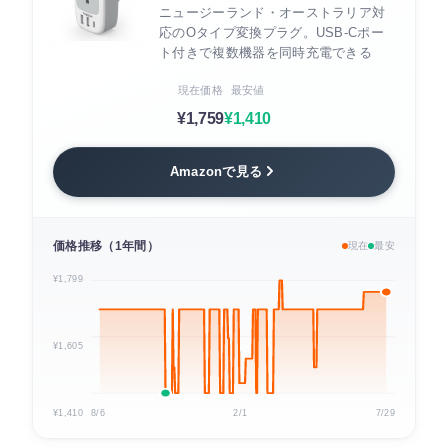
ニュージーランド・オーストラリア対
応のOタイプ変換プラグ。USB-Cポー
ト付きで複数機器を同時充電できる
現在価格
最安値
¥1,759
¥1,410
Amazonで見る
価格推移（1年間）
現在
最安
¥1,799
¥1,605
¥1,410
8/6
2/1
7/29