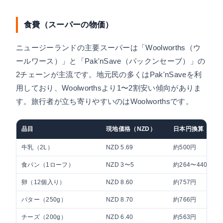
食費（スーパーの物価）
ニュージーランドの主要スーパーは「Woolworths（ウ
ールワース）」と「Pak'nSave（パックンセーブ）」の
2チェーンが主流です。地元民の多くはPak'nSaveを利
用しており、Woolworthsより1〜2割安い傾向がありま
す。旅行者が立ち寄りやすいのはWoolworthsです。
品目
現地価格（NZD）
日本円換算（目安
牛乳（2L）
NZD 5.69
約500円
食パン（1ローフ）
NZD 3〜5
約264〜440円
卵（12個入り）
NZD 8.60
約757円
バター（250g）
NZD 8.70
約766円
チーズ（200g）
NZD 6.40
約563円