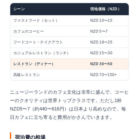
シーン
現地価格（NZD）
ファストフード（セット）
NZD 10〜15
約
カフェのコーヒー
NZD 5〜7
約
フードコート・テイクアウト
NZD 18〜25
約
カジュアルレストラン（ランチ）
NZD 15〜30
約
レストラン（ディナー）
NZD 30〜50
約
高級レストラン
NZD 70〜150+
約
ニュージーランドのカフェ文化は非常に盛んで、コーヒ
ーのクオリティは世界トップクラスです。ただし1杯
NZD5〜7（約440〜616円）は日本より高めなので、毎
日カフェに立ち寄ると費用がかさんでいきます。
宿泊費の相場