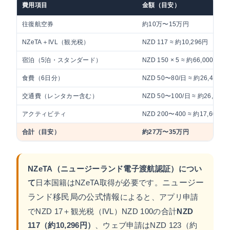
費用項目
金額（目安）
往復航空券
約10万〜15万円
NZeTA＋IVL（観光税）
NZD 117 ≈ 約10,296円
宿泊（5泊・スタンダード）
NZD 150 × 5 ≈ 約66,000円
食費（6日分）
NZD 50〜80/日 ≈ 約26,400〜
交通費（レンタカー含む）
NZD 50〜100/日 ≈ 約26,400
アクティビティ
NZD 200〜400 ≈ 約17,600〜
合計（目安）
約27万〜35万円
NZeTA（ニュージーランド電子渡航認証）につい
て
日本国籍はNZeTA取得が必要です。
ニュージー
ランド移民局の公式情報
によると、アプリ申請
でNZD 17＋観光税（IVL）NZD 100の合計
NZD
117（約10,296円）
、ウェブ申請はNZD 123（約