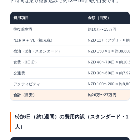
ト時間は乗り継ぎ込みで約13〜16時間が目安です。
費用項目
金額（目安）
往復航空券
約10万〜15万円
NZeTA＋IVL（観光税）
NZD 117（アプリ）≈ 約10,2
宿泊（3泊・スタンダード）
NZD 150 × 3 ≈ 約39,600円
食費（3日分）
NZD 40〜70/日 ≈ 約10,560〜
交通費
NZD 30〜60/日 ≈ 約7,920〜1
アクティビティ
NZD 100〜200 ≈ 約8,800〜1
合計（目安）
約20万〜27万円
5泊6日（約1週間）の費用内訳（スタンダード・1
人）