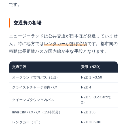
です。
交通費の相場
ニュージーランドは公共交通が日本ほど発達していませ
ん。特に地方では
レンタカーがほぼ必須
です。都市間の
移動は長距離バスか国内線が主な手段となります。
交通手段
費用（NZD）
日本
オークランド市内バス（1回）
NZD 1〜3.50
約88
クライストチャーチ市内バス
NZD 4
約35
NZD 5（GoCardで
約4
クイーンズタウン市内バス
2）
円）
InterCity バスパス（15時間分）
NZD 136
約11
レンタカー（1日）
NZD 20〜80
約1,