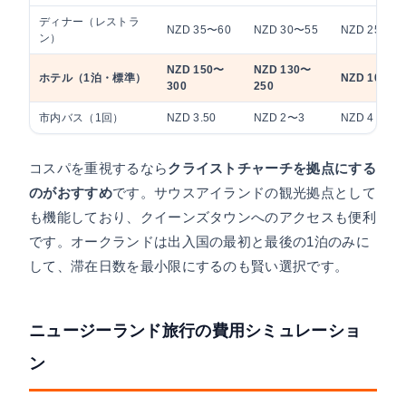
ディナー（レストラ
NZD 35〜60
NZD 30〜55
NZD 25〜45
ン）
NZD 150〜
NZD 130〜
ホテル（1泊・標準）
NZD 100〜2
300
250
市内バス（1回）
NZD 3.50
NZD 2〜3
NZD 4
コスパを重視するなら
クライストチャーチを拠点にする
のがおすすめ
です。サウスアイランドの観光拠点として
も機能しており、クイーンズタウンへのアクセスも便利
です。オークランドは出入国の最初と最後の1泊のみに
して、滞在日数を最小限にするのも賢い選択です。
ニュージーランド旅行の費用シミュレーショ
ン