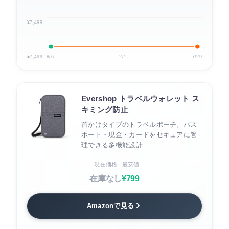
¥7,499
¥7,499
8/6
2/1
7/29
Evershop トラベルウォレット ス
キミング防止
首かけタイプのトラベルポーチ。パス
ポート・現金・カードをセキュアに管
理できる多機能設計
現在価格
最安値
在庫なし
¥799
Amazonで見る