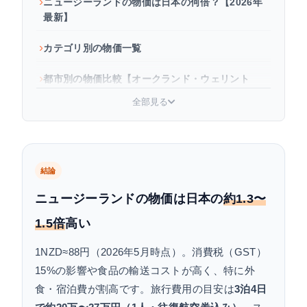
ニュージーランドの物価は日本の何倍？【2026年
最新】
カテゴリ別の物価一覧
都市別の物価比較【オークランド・ウェリント
ン・クライストチャーチ・クイーンズタウン】
全部見る
ニュージーランド旅行の費用シミュレーション
旅行費用を節約するポイント
結論
旅行準備グッズの価格をプライシーでチェック
ニュージーランドの物価は日本の
約1.3〜
現地でのお金の使い方【現金 vs カード】
1.5倍
高い
よくある質問（FAQ）
1NZD≈88円（2026年5月時点）。消費税（GST）
15%の影響や食品の輸送コストが高く、特に外
まとめ
食・宿泊費が割高です。旅行費用の目安は
3泊4日