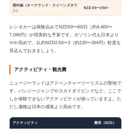
国内線（オークランド⇔クイーンズタウ
NZD 80〜250+
約7,
ン）
レンタカーは保険込みでNZD50〜80/日（約4,400〜
7,040円）が現実的な予算です。ガソリン代も日本より
やや高めで、1L約NZD2.50〜3（約220〜264円）程度を
見込んでおきましょう。
アクティビティ・観光費
ニュージーランドはアドベンチャーツーリズムの聖地で
す。バンジージャンプやスカイダイビングなど、ここで
しか体験できないアクティビティが揃っていますよ。た
だし価格は日本の感覚より高めです。
アクティビティ
費用（NZD）