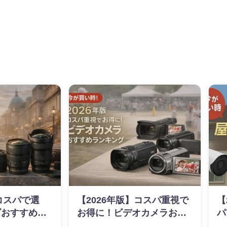
】コスパで選
【2026年版】コスパ重視で
【
ズおすすめラ
お得に！ビデオカメラおす
パ
すめランキング
お