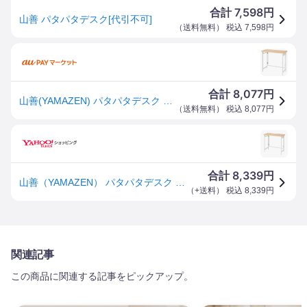
7,598
合計
円
山善 パタパタデスク[代引不可]
（
送料無料
） 税込
7,598
円
8,077
合計
円
山善(YAMAZEN) パタパタデスク 幅800×奥行400×高さ700mm ウッドナチュラル 1台(RPST-8040H(WN
（
送料無料
） 税込
8,077
円
8,339
合計
円
山善（YAMAZEN） パタパタデスク 幅800×奥行400×高さ700mm ウッドナチュラル 1台 取り寄せ商品
（
+送料
） 税込
8,339
円
関連記事
この商品に関連する記事をピックアップ。