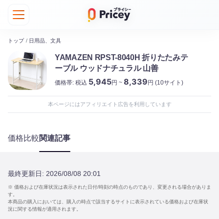
トップ
/
日用品、文具
YAMAZEN RPST-8040H 折りたたみテ
ーブル ウッドナチュラル 山善
5,945
8,339
価格帯:
税込
円 ~
円
(10サイト)
本ページにはアフィリエイト広告を利用しています
価格比較
関連記事
最終更新日:
2026/08/08 20:01
※ 価格および在庫状況は表示された日付/時刻の時点のものであり、変更される場合がありま
す。
本商品の購入においては、購入の時点で該当するサイトに表示されている価格および在庫状
況に関する情報が適用されます。