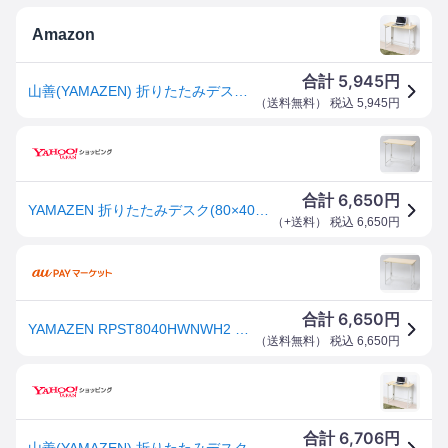
Amazon
5,945
合計
円
山善(YAMAZEN) 折りたたみデスク 幅80×奥行40×高さ70cm コンパクト 傷・汚れ・水分・熱に強い天板(メラミン加工) 机 折り畳み パソコンデスク 角が丸い アジャスター付き 完成品 ナチュラル/ホワイト RPST-8040H(WN/WH2)
（
送料無料
） 税込
5,945
円
6,650
合計
円
YAMAZEN 折りたたみデスク(80×40cm) ウッドナチュラル/ ホワイト YAMAZEN パタパタデスク RPST8040HWNWH2 返品種別A
（
+送料
） 税込
6,650
円
6,650
合計
円
YAMAZEN RPST8040HWNWH2 折りたたみデスク(80×40cm) ウッドナチュラル/ホワイトYAMAZEN パタ
（
送料無料
） 税込
6,650
円
6,706
合計
円
山善(YAMAZEN) 折りたたみデスク 幅80×奥行40×高さ70cm コンパクト 傷・汚れ・水分・熱に強い天板(メラ