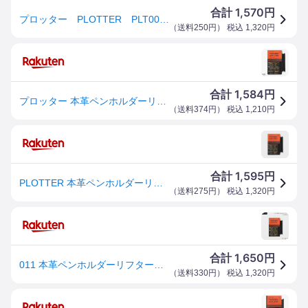
1,570
合計
円
プロッター PLOTTER PLT0011-M5 -本革ペンホルダーリフター ミニ577717064ミニ5穴 ミニ5サイズ システム手帳 レフィル ビジネス手帳 手帳リフィル リフィル
（
送料250円
） 税込
1,320
円
1,584
合計
円
プロッター 本革ペンホルダーリフター ミニ5穴 M5 マイクロミニ システム手帳 リフィル PLT0011 レザー ペンホルダー 下敷き デザインフィル KNOX
（
送料374円
） 税込
1,210
円
1,595
合計
円
PLOTTER 本革ペンホルダーリフター ミニ5穴サイズ
（
送料275円
） 税込
1,320
円
1,650
合計
円
011 本革ペンホルダーリフター《ミニ5サイズ》リフィルPLOTTER 850-77717064【ネコポス可】［M便 1/10］プロッター ギフト 手帳 アクセサリー レザー ノックス
（
送料330円
） 税込
1,320
円