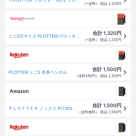
（
+送料
） 税込
1,320
円
1,320
合計
円
ミニ5穴サイズ PLOTTER/プロッター 本革ペンホルダーリフター 77717064
（
+送料
） 税込
1,320
円
1,500
合計
円
PLOTTER ミニ5 本革ペンホルダーリフター 77717064 プロッター 手帳リフィル KNOX ノックス デザインフィル m5 micro5
（
送料180円
） 税込
1,320
円
Amazon
1,500
合計
円
ＰＬＯＴＴＥＲ ノックス PLT0011 M5 本革ペンホルダーリフター ブラック 本体サイズ：H105xW75mm/ミニ５
（
送料無料
） 税込
1,500
円