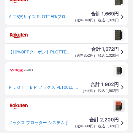
1,669
合計
円
ミニ5穴サイズ PLOTTER/プロッター 本革ペンホルダーリフター
（
送料349円
） 税込
1,320
円
1,672
合計
円
【10%OFFクーポン】PLOTTER プロッター 0011 システム手帳リフィル 本革ペンホルダーリフター ミニ5サイズ メーカー品番77717064
（
送料352円
） 税込
1,320
円
1,902
合計
円
ＰＬＯＴＴＥＲ ノックス PLT0011 M5 本革ペンホルダーリフター ブラック 本体サイズ：H105xW75mm/ミニ５
（
+送料
） 税込
1,902
円
2,200
合計
円
ノックス プロッター システム手帳リフィル 0011-M5サイズ 本革ペンホルダーリフター 77717064
（
送料880円
） 税込
1,320
円