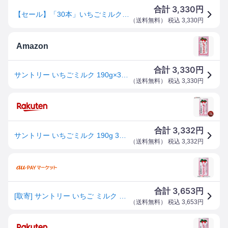
3,330
合計
円
【セール】「30本」いちごミルク 缶 190g 30本 1箱 サントリー いちごみるく 苺
（
送料無料
） 税込
3,330
円
Amazon
3,330
合計
円
サントリー いちごミルク 190g×30本
（
送料無料
） 税込
3,330
円
3,332
合計
円
サントリー いちごミルク 190g 30本 1ケース 父の日 のし・ギフト対応不可
（
送料無料
） 税込
3,332
円
3,653
合計
円
[取寄] サントリー いちご ミルク 190g 缶 30缶 (1ケース) 送料無料 48073
（
送料無料
） 税込
3,653
円