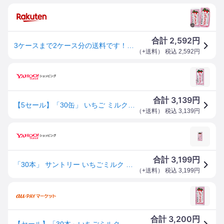
2,592
合計
円
3ケースまで2ケース分の送料です！(離島は除く)サントリー いちご ミルク 190g缶(30本入り1ケース)牛乳 イチゴ みるく イチゴミルク いちごミルク※ご注文いただいてから3日〜14日の間に発送いたします。/st/
（
+送料
） 税込
2,592
円
3,139
合計
円
【5セール】「30缶」 いちご ミルク 缶 190g×30本×1箱 サントリー
（
+送料
） 税込
3,139
円
3,199
合計
円
「30本」 サントリー いちごミルク 190g×30本×1箱
（
+送料
） 税込
3,199
円
3,200
合計
円
【セール】「30本」いちごミルク 缶 190g ×30本×1箱 サントリー いちごみるく pc