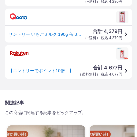
（
+送料
） 税込
4,280
円
4,379
合計
円
サントリー いちごミルク 190g 缶 30本入 乳飲料 カルシウム ミルク イチゴ
（
+送料
） 税込
4,379
円
4,677
合計
円
【エントリーでポイント10倍！】サントリー いちごミルク缶【190g×30本】乳製品 乳飲料 ミルク suntory いちご イチゴ
（
送料無料
） 税込
4,677
円
関連記事
この商品に関連する記事をピックアップ。