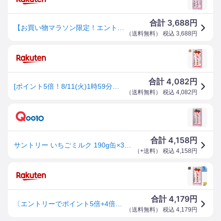
3,688
合計
円
【お買い物マラソン限定！エントリーでP5倍】 サントリー いちごミルク 190g×30本 缶(※沖縄県配送不可)
（
送料無料
） 税込
3,688
円
4,082
合計
円
[ポイント5倍！8/11(火)1時59分まで全品対象エントリー&購入]サントリー いちごミルク 190g缶×30本入｜ 送料無料 カルシウム いちごみるく
（
送料無料
） 税込
4,082
円
4,158
合計
円
サントリー いちごミルク 190g缶×30本入
（
+送料
） 税込
4,158
円
4,179
合計
円
〔エントリーでポイント5倍+4倍！〕 サントリー いちごミルク 190g 缶 30本入 乳飲料 カルシウム ミルク イチゴ
（
送料無料
） 税込
4,179
円