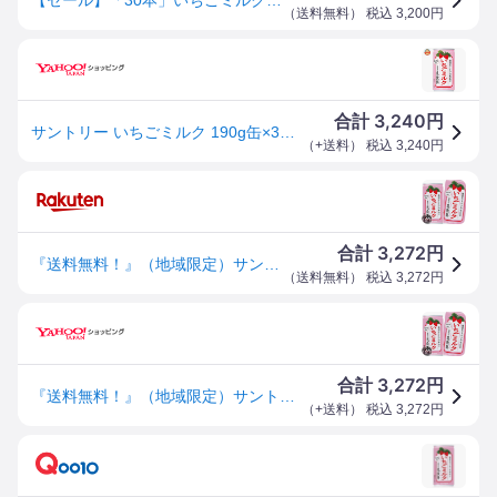
（
送料無料
） 税込
3,200
円
3,240
合計
円
サントリー いちごミルク 190g缶×30本入｜ 送料別
（
+送料
） 税込
3,240
円
3,272
合計
円
『送料無料！』（地域限定）サントリー いちご ミルク 190g缶(30本入り1ケース)牛乳 イチゴ みるく いちごミルク いちごみるく イチゴミルク※ご注文いただいてから3日〜14日の間に発送いたします。/st/
（
送料無料
） 税込
3,272
円
3,272
合計
円
『送料無料！』（地域限定）サントリー いちご ミルク 190g缶×30本【牛乳 イチゴ みるく いちごミルク いちごみるく イチゴミルク】/st/
（
+送料
） 税込
3,272
円