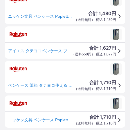
1,480
合計
円
ニッケン文具 ペンケース Poplette タテヨコ ブルー×グレー PLP1-BG
（
送料無料
） 税込
1,480
円
1,627
合計
円
アイエス タテヨコペンケース ブルー×グレー
（
送料550円
） 税込
1,077
円
1,710
合計
円
ペンケース 筆箱 タテヨコ使える 大容量 1520本収納 ブルー×グレー ポリエステル製 10×19×5cm 小物入れ 文房具入れ ポーチ 筆記用具収納 定規 消しゴム メジャー 修正テープ 収納可能 縦置
（
送料無料
） 税込
1,710
円
1,710
合計
円
ニッケン文具 ペンケース Poplette タテヨコ ブルー×グレー PLP1-BG
（
送料無料
） 税込
1,710
円