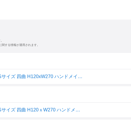
す。
に関する情報が適用されます。
インテリア小屏風シリーズ 金屏風(艶消洋金押) ミニ屏風 Sサイズ 四曲 H120xW270 ハンドメイド KN02-S
インテリア小屏風シリーズ 金屏風(艶消洋金押) ミニ屏風 Sサイズ 四曲 H120ｘW270 ハンドメイド KN02-S