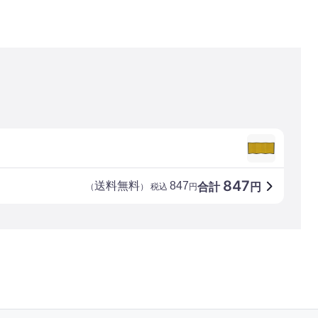
847
送料無料
847
合計
円
（
） 税込
円