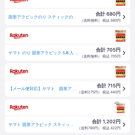
680
合計
円
固形アラビックのり スティックのり 5本入 文房具 事務用品 ステーショナリー 強力接着 紙工作 図画工作 学校 オフィス 固形タイプ 速乾性 塗りやすい スティック糊 ノリ はがれにくい 接着
（
送料無料
） 税込
680
円
705
合計
円
ヤマト のり 固形アラビック 5本入 スペシャルパック YS-8H-5SP
（
送料無料
） 税込
705
円
715
合計
円
【メール便対応】ヤマト 固形アラビック 5本入り スペシャルパック 【品番：YS-8H-5SP】
（
送料275円
） 税込
440
円
1,202
合計
円
ヤマト 固形アラビック スティックのり YSシリーズ 10g 5本入 { 新入学文具 アラビックのり 糊 スティックのり 業務用 }{ 文具 文房具 学用品 新入学 入学 新学期 プレゼント まとめ買い }420[26B09]
（
送料780円
） 税込
422
円