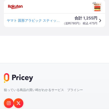
1,255
合計
円
ヤマト 固形アラビック スティックのり YSシリーズ 10g 5本入 { 文具 文房具 学用品 新入学 入学 新学期 プレゼント まとめ買い }{ 新入学文具 アラビックのり 糊 スティックのり 業務用 }420[26B09]{配送区分D}
（
送料780円
） 税込
475
円
狙っている商品の買い時がわかるサービス プライシー