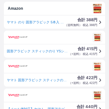
Amazon
388
合計
円
ヤマト のり 固形アラビック 5本入 スペシャルパック YS-8H-5SP
（
送料無料
） 税込
388
円
415
合計
円
固形アラビック スティックのり YSシリーズ10g入り 5本パック 固形糊 固形のり 事務用品
（
+送料
） 税込
415
円
422
合計
円
ヤマト 固形アラビック スティックのり YSシリーズ 10g 5本入 文具 文房具 学用品 縁日 景品 問屋 お祭り 子供 おもちゃ 祭り 縁日用品 屋台 イベント
（
+送料
） 税込
422
円
440
合計
円
【メール便対応】ヤマト 固形アラビック 5本入り スペシャルパック 【品番：YS-8H-5SP】