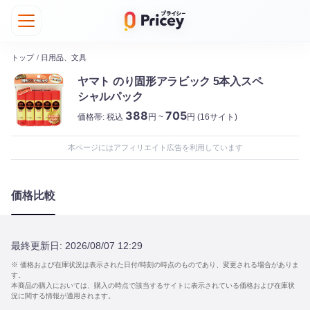
トップ
/
日用品、文具
ヤマト のり固形アラビック 5本入スペ
シャルパック
388
705
価格帯:
税込
円 ~
円
(16サイト)
本ページにはアフィリエイト広告を利用しています
価格比較
最終更新日:
2026/08/07 12:29
※ 価格および在庫状況は表示された日付/時刻の時点のものであり、変更される場合がありま
す。
本商品の購入においては、購入の時点で該当するサイトに表示されている価格および在庫状
況に関する情報が適用されます。