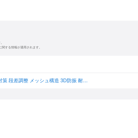
す。
に関する情報が適用されます。
MAXZEN 洗濯機 防振 防音 マット ゴム 冷蔵庫 耐震 振動対策 段差調整 メッシュ構造 3D防振 耐荷重200kg 4枚セット 接着不要 JWM-S4 マクスゼン