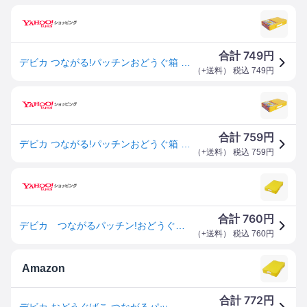
749
合計
円
デビカ つながる!パッチンおどうぐ箱 イエロー 041442 プラスチック 小学校 かわいい 女の子 男の子 幼稚園 A4 おすすめ 持ち手 お道具箱 おどうぐばこ
（
+送料
） 税込
749
円
759
合計
円
デビカ つながる!パッチンおどうぐ箱 イエロー 041442 ボックストレー デスクトップ収納 デスク周り 文具
（
+送料
） 税込
759
円
760
合計
円
デビカ つながるパッチン!おどうぐばこ お道具箱 整理整頓（イエロー）
（
+送料
） 税込
760
円
Amazon
772
合計
円
デビカ おどうぐばこ つながるパッチン! おどうぐばこ 手さげ付き A4 イエロー 041442