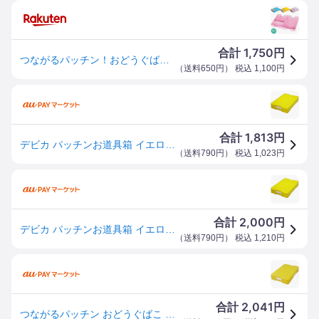
1,750
合計
円
つながるパッチン！おどうぐばこ 手さげ付き | お道具 小学生 小学校 小学生 入学 準備 A4 仕切り板付き 日本製 おすすめ デビカ
（
送料650円
） 税込
1,100
円
1,813
合計
円
デビカ パッチンお道具箱 イエロー 41442
（
送料790円
） 税込
1,023
円
2,000
合計
円
デビカ パッチンお道具箱 イエロー 41442
（
送料790円
） 税込
1,210
円
2,041
合計
円
つながるパッチン おどうぐばこ 手さげ付 イエロー 1個