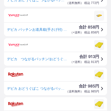
（
送料無料
） 税込
772
円
858
合計
円
デビカ パッチンお道具箱(手さげ付) イエロー 41442
（
+送料
） 税込
858
円
913
合計
円
デビカ つながるパッチン!おどうぐばこ(手さげ付) イエロー 【品番：041442】【JAN：4904901414422】
（
+送料
） 税込
913
円
985
合計
円
デビカ おどうぐばこ つながるパッチン! おどうぐばこ 手さげ付き A4 イエ ロー 041442
（
送料無料
） 税込
985
円