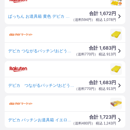
1,672
合計
円
ぱっちん お道具箱 黄色 デビカ 041442 A4サイズ対応 学校引き出し 再生プラスチック 小学生 新入学 カンタン開閉 中仕切り付
（
送料594円
） 税込
1,078
円
1,683
合計
円
デビカ つながるパッチン!おどうぐばこ(手さげ付) イエロー 【品番:041442】【JAN:4904901414422】
（
送料770円
） 税込
913
円
1,683
合計
円
デビカ つながるパッチン!おどうぐばこ(手さげ付) イエロー 【品番：041442】【JAN：4904901414422】
（
送料770円
） 税込
913
円
1,723
合計
円
デビカ パッチンお道具箱 イエロー(041442) 取り寄せ商品
（
送料480円
） 税込
1,243
円