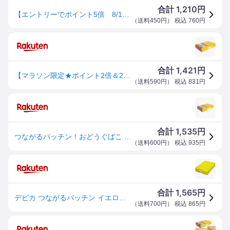
1,210
合計
円
【エントリーでポイント5倍 8/1〜8/31まで】 デビカ つながるパッチン!おどうぐばこ お道具箱 整理整頓（イエロー）
（
送料450円
） 税込
760
円
1,421
合計
円
【マラソン限定★ポイント2倍＆2,000円クーポン】デビカ つながる!パッチンおどうぐ箱 イエロー 041442 プラスチック 小学校 かわいい 女の子 男の子 幼稚園 A4 おすすめ 持ち手 お道具箱 おどうぐばこ ボックストレー デスクトップ収納 デスク周り 文具
（
送料590円
） 税込
831
円
1,535
合計
円
つながるパッチン！おどうぐばこ 手さげ付き イエロー 4422 デビカ 041442
（
送料600円
） 税込
935
円
1,565
合計
円
デビカ つながるパッチン イエロー デビカ 4904901414422
（
送料700円
） 税込
865
円