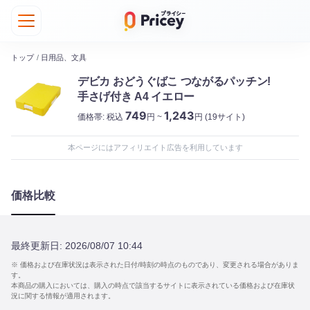
トップ
/
日用品、文具
デビカ おどうぐばこ つながるパッチン!
手さげ付き A4 イエロー
749
1,243
価格帯:
税込
円 ~
円
(19サイト)
本ページにはアフィリエイト広告を利用しています
価格比較
最終更新日:
2026/08/07 10:44
※ 価格および在庫状況は表示された日付/時刻の時点のものであり、変更される場合がありま
す。
本商品の購入においては、購入の時点で該当するサイトに表示されている価格および在庫状
況に関する情報が適用されます。