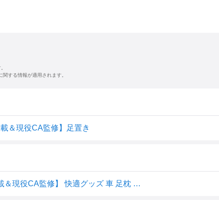
す。
に関する情報が適用されます。
るぶ掲載＆現役CA監修】足置き
【送料無料】[TAVILAX] フットレスト 飛行機 【るるぶ掲載＆現役CA監修】 快適グッズ 車 足枕 足置き 車中泊マット (グレー)