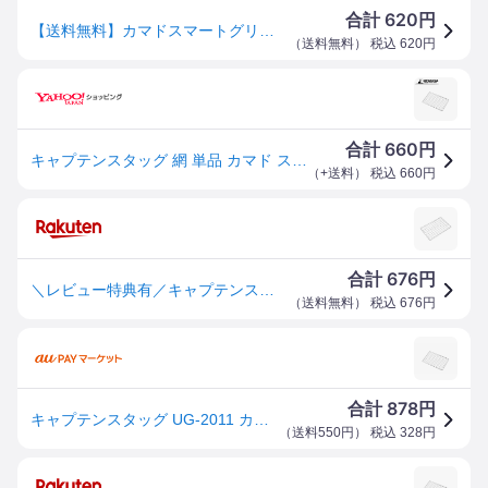
620
合計
円
【送料無料】カマドスマートグリルB6型用アミ キャプテンスタッグ UG-2011
（
送料無料
） 税込
620
円
660
合計
円
キャプテンスタッグ 網 単品 カマド スマートグリル B6型用アミ UG-2011 CAPTAIN STAG
（
+送料
） 税込
660
円
676
合計
円
＼レビュー特典有／キャプテンスタッグ(CAPTAIN STAG) カマド スマートグリル 部品 [ 網 五徳 目皿 炭受け マルチパネル ]【在庫有り】 | アウトドア キャンプ バーベキュー パール金属 折りたたみ 焚火台 キャンプ用品 グリル類 ストーブ 屋外
（
送料無料
） 税込
676
円
878
合計
円
キャプテンスタッグ UG-2011 カマド スマートグリル B6型用アミCAPTAIN STAG[UG2011キヤプテンスタツグ
（
送料550円
） 税込
328
円