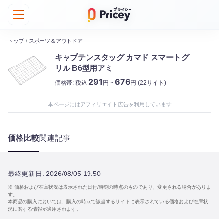
トップ
/
スポーツ＆アウトドア
キャプテンスタッグ カマド スマートグ
リル B6型用アミ
291
676
価格帯:
税込
円 ~
円
(22サイト)
本ページにはアフィリエイト広告を利用しています
価格比較
関連記事
最終更新日:
2026/08/05 19:50
※ 価格および在庫状況は表示された日付/時刻の時点のものであり、変更される場合がありま
す。
本商品の購入においては、購入の時点で該当するサイトに表示されている価格および在庫状
況に関する情報が適用されます。