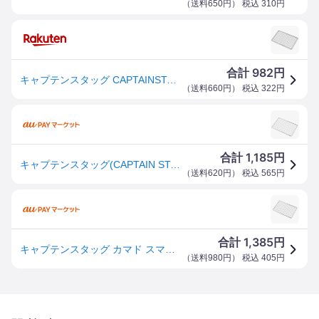
（
送料650円
） 税込
310
円
982
合計
円
キャプテンスタッグ CAPTAINSTAG 網 カマド スマートグリル B6型用アミ UG-2011 ( 焼き網 BBQ網 バーベキュー網 グリル網 替え網 交換用網 アミ 焼網 クッキングネット バーベキュー キャンプ BBQ アウトドア )
（
送料660円
） 税込
322
円
1,185
合計
円
キャプテンスタッグ(CAPTAIN STAG) 【T】カマド スマートグリル B6型用アミ【UG-2011】
（
送料620円
） 税込
565
円
1,385
合計
円
キャプテンスタッグ カマド スマートグリル B6用アミ UG-2011 CAPTAIN STAG
（
送料980円
） 税込
405
円