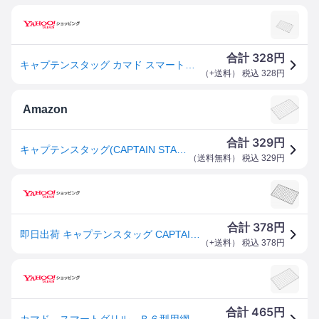
328
合計
円
キャプテンスタッグ カマド スマートグリル B6型用アミ 返品種別A
（
+送料
） 税込
328
円
Amazon
329
合計
円
キャプテンスタッグ(CAPTAIN STAG) カマド スマートグリル B6型用アミ 交換用 バーベキューコンロ 焚火台 1台3役 折りたたみ 163×108mm UG-2011
（
送料無料
） 税込
329
円
378
合計
円
即日出荷 キャプテンスタッグ CAPTAIN STAG カマド スマートグリル B6型用アミ UG-2011
（
+送料
） 税込
378
円
465
合計
円
カマド スマートグリル Ｂ６型用網 UG-2011