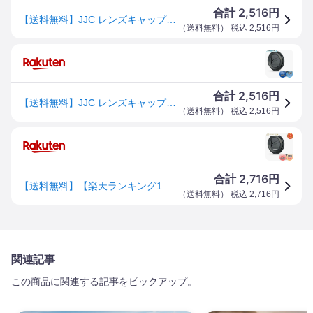
2,516
合計
円
【送料無料】JJC レンズキャップ レンズバリア オリンパス Olympus TG-7 TG-6 TG-5 TG-4 TG-3 TG-2 TG-1 に対応 LB-T01 互換
（
送料無料
） 税込
2,516
円
2,516
合計
円
【送料無料】JJC レンズキャップ レンズバリア オリンパス Olympus TG-7 TG-6 TG-5 TG-4 TG-3 TG-2 TG-1 に対応 LB-T01 互換
（
送料無料
） 税込
2,516
円
2,716
合計
円
【送料無料】【楽天ランキング1位獲得】JJC レンズキャップ レンズバリア オリンパス Olympus TG-7 TG-6 TG-5 TG-4 TG-3 TG-2 TG-1 に対応 LB-T01 互換
（
送料無料
） 税込
2,716
円
関連記事
この商品に関連する記事をピックアップ。