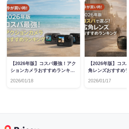
【2026年版】コスパ最強！アク
【2026年版】コ
ションカメラおすすめランキン
角レンズおすすめ
グ
2026/01/18
2026/01/17