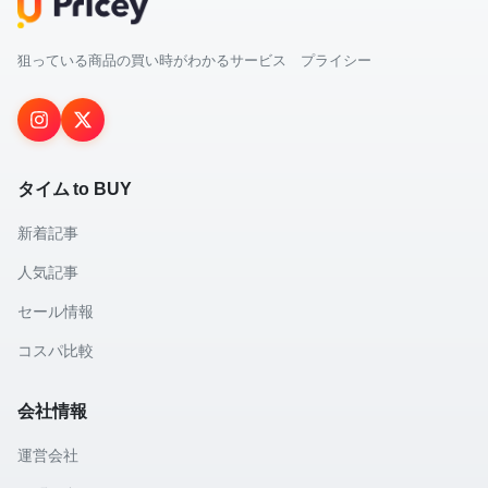
狙っている商品の買い時がわかるサービス プライシー
タイム to BUY
新着記事
人気記事
セール情報
コスパ比較
会社情報
運営会社