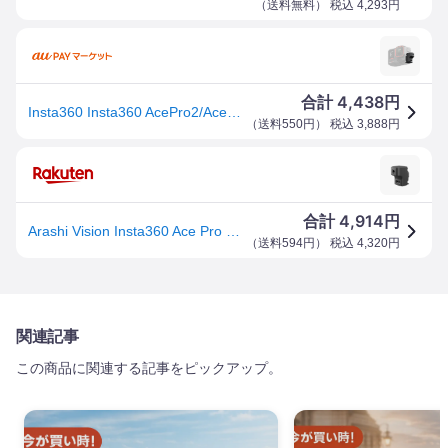
（
送料無料
） 税込
4,293
円
4,438
合計
円
Insta360 Insta360 AcePro2/AcePro/Ace マイクアダプター CINSAAXD-S 国内正規品
（
送料550円
） 税込
3,888
円
4,914
合計
円
Arashi Vision Insta360 Ace Pro 2/Ace Pro/Ace マイクアダプター CINSAAXD-S
（
送料594円
） 税込
4,320
円
関連記事
この商品に関連する記事をピックアップ。