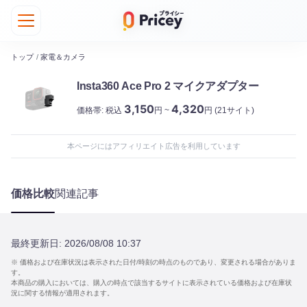
トップ
/
家電＆カメラ
Insta360 Ace Pro 2 マイクアダプター
3,150
4,320
価格帯:
税込
円 ~
円
(21サイト)
本ページにはアフィリエイト広告を利用しています
価格比較
関連記事
最終更新日:
2026/08/08 10:37
※ 価格および在庫状況は表示された日付/時刻の時点のものであり、変更される場合がありま
す。
本商品の購入においては、購入の時点で該当するサイトに表示されている価格および在庫状
況に関する情報が適用されます。