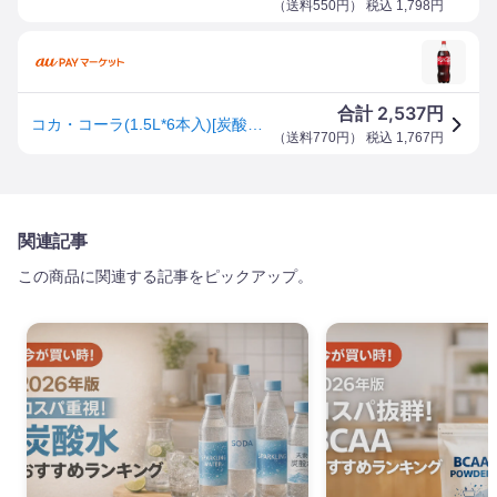
（
送料550円
） 税込
1,798
円
2,537
合計
円
コカ・コーラ(1.5L*6本入)[炭酸飲料]
（
送料770円
） 税込
1,767
円
関連記事
この商品に関連する記事をピックアップ。