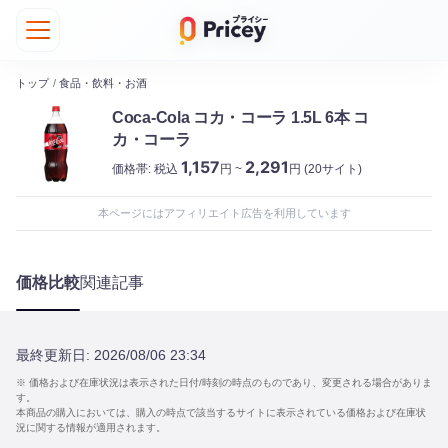
トップ
/
食品・飲料・お酒
Coca-Cola コカ・コーラ 1.5L 6本 コ
カ・コーラ
1,157
2,291
価格帯:
税込
円 ~
円
(20サイト)
本ページにはアフィリエイト広告を利用しています
価格比較
関連記事
最終更新日:
2026/08/06 23:34
※ 価格および在庫状況は表示された日付/時刻の時点のものであり、変更される場合がありま
す。
本商品の購入においては、購入の時点で該当するサイトに表示されている価格および在庫状
況に関する情報が適用されます。