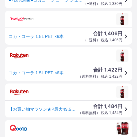
（
+送料
） 税込
1,380
円
1,406
合計
円
コカ・コーラ 1.5L PET ×6本
（
+送料
） 税込
1,406
円
1,422
合計
円
コカ・コーラ 1.5L PET ×6本
（
送料無料
） 税込
1,422
円
1,484
合計
円
【お買い物マラソン★P最大49.5倍】コカ・コーラ 1.5L PET ×6本
（
送料無料
） 税込
1,484
円