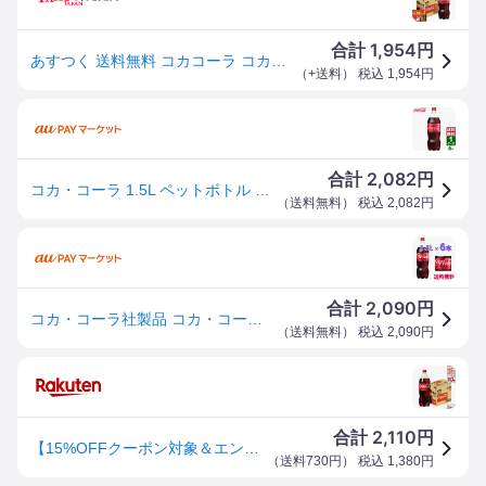
1,954
合計
円
あすつく 送料無料 コカコーラ コカ・コーラ 1500ml 1.5L×1ケース/6本
（
+送料
） 税込
1,954
円
2,082
合計
円
コカ・コーラ 1.5L ペットボトル 1ケース×6本入 送料無料 coca cola 飲料水 飲み物 ギフト 自宅 プレゼント
（
送料無料
） 税込
2,082
円
2,090
合計
円
コカ・コーラ社製品 コカ・コーラ1.5LPET 1ケース 6本 コカコーラ
（
送料無料
） 税込
2,090
円
2,110
合計
円
【15%OFFクーポン対象＆エントリーでポイント10倍 8/11 01:59まで】コカ・コーラ1500mlPET×6本
（
送料730円
） 税込
1,380
円