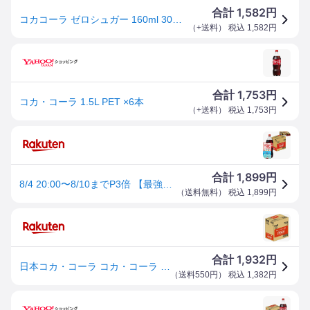
1,582
合計
円
コカコーラ ゼロシュガー 160ml 30本 （30本入1ケース）
（
+送料
） 税込
1,582
円
1,753
合計
円
コカ・コーラ 1.5L PET ×6本
（
+送料
） 税込
1,753
円
1,899
合計
円
8/4 20:00〜8/10までP3倍 【最強配送】【送料無料】 コカコーラ ＜コカ・コーラ＞ 1500ml 1.5L×1ケース/6本
（
送料無料
） 税込
1,899
円
1,932
合計
円
日本コカ・コーラ コカ・コーラ ケース 1．5L×6
（
送料550円
） 税込
1,382
円