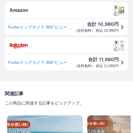
Amazon
10,980
合計
円
Furboドッグカメラ 360°ビュー プレミア定額パッケージ ファーボ ペット 犬猫 サブスク必須
（
送料無料
） 税込
10,980
円
11,980
合計
円
Furboドッグカメラ 360°ビュー プレミア定額パッケージ [ファーボ] AI搭載 wifi ペットカメラ ペット 見守りカメラ カメラ 犬 留守番 飛び出すおやつ 自動追尾機能 カラー暗視モード 双方向会話 スマホ iPhone Android 対応 アカウント共有 写真 動画 サブスク必須
（
送料無料
） 税込
11,980
円
関連記事
この商品に関連する記事をピックアップ。