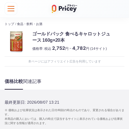
トップ
/
食品・飲料・お酒
ゴールドパック 食べるキャロットジュ
ース 160g×20本
2,752
4,782
価格帯:
税込
円 ~
円
(14サイト)
本ページにはアフィリエイト広告を利用しています
価格比較
関連記事
最終更新日:
2026/08/07 13:21
※ 価格および在庫状況は表示された日付/時刻の時点のものであり、変更される場合がありま
す。
本商品の購入においては、購入の時点で該当するサイトに表示されている価格および在庫状
況に関する情報が適用されます。