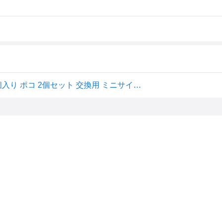
新色登場【マーナ公式】洗面スポンジPOCO リフィル 2個入り ポコ 2個セット 交換用 ミニサイズ 丸形 洗面所 洗面台 シンク 掃除 吸盤 浮かせる収納 グレー ホワイト 白 コンパクト シンプル 掃除用品 おしゃれ かわいい 便利グッズ プレゼント 生活用品 替えスポンジ W647