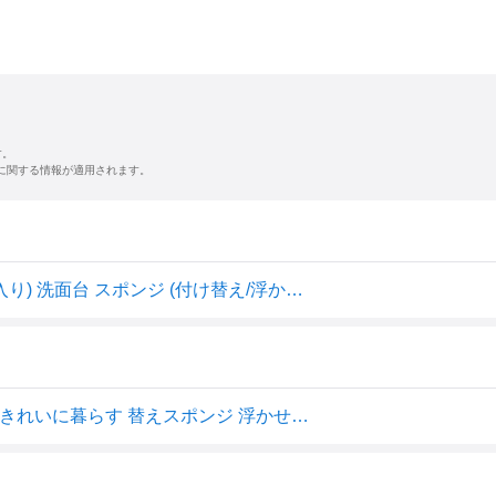
す。
に関する情報が適用されます。
マーナ (marna) 洗面スポンジ リフィル POCO (ポコ / 2個入り) 洗面台 スポンジ (付け替え/浮かせる収納) 洗面所 掃除 ホワイト W647W
marna マーナ 洗面スポンジ POCO リフィル 2個入 W647 きれいに暮らす 替えスポンジ 浮かせる収納 食器洗い お風呂 ホワイト グレー 日本製