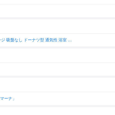
ト
マーナ 洗面スポンジ POCO リフィル 2個入り 交換 スポンジ 吸盤なし ドーナツ型 通気性 浴室 洗面 キッチン 掃除 生活雑貨 泡立ち グレー ホワイト W647 marna
a マーナ」