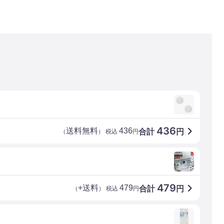
436
送料無料
436
合計
円
（
） 税込
円
479
+送料
479
合計
円
（
） 税込
円