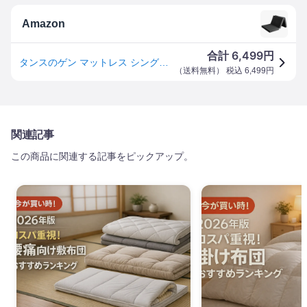
Amazon
6,499
合計
円
タンスのゲン マットレス シングル【全部洗える】厚み10cm「純」高反発(R) 密度25D 硬さ190N 三つ折り 敷布団 パイル 13810084(100399)
（
送料無料
） 税込
6,499
円
関連記事
この商品に関連する記事をピックアップ。