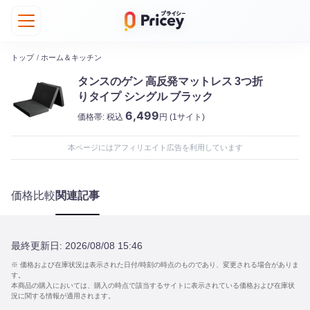
トップ
/
ホーム＆キッチン
タンスのゲン 高反発マットレス 3つ折
りタイプ シングル ブラック
6,499
価格帯:
税込
円
(1サイト)
本ページにはアフィリエイト広告を利用しています
価格比較
関連記事
最終更新日:
2026/08/08 15:46
※ 価格および在庫状況は表示された日付/時刻の時点のものであり、変更される場合がありま
す。
本商品の購入においては、購入の時点で該当するサイトに表示されている価格および在庫状
況に関する情報が適用されます。