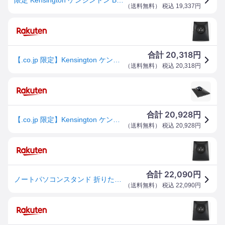
（
送料無料
） 税込
19,337
円
20,318
合計
円
【.co.jp 限定】Kensington ケンジントン Bluetooth SlimBlade Pro トラックボール K72085JP グレー
（
送料無料
） 税込
20,318
円
20,928
合計
円
【.co.jp 限定】Kensington ケンジントン Bluetooth SlimBlade Pro トラックボール K72085JP グレー
（
送料無料
） 税込
20,928
円
22,090
合計
円
ノートパソコンスタンド 折りたたみ式 角度調整 高さ調整 持ち運び 軽量 コンパクト アルミ合金 放熱性 安定性 滑り止め デスクワーク オフィス 在宅勤務 作業効率化 姿勢改善 10インチから
（
送料無料
） 税込
22,090
円