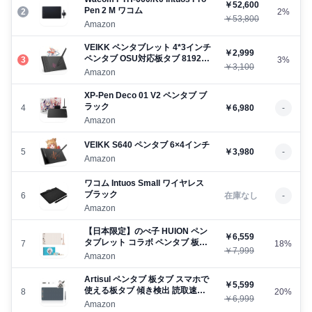
￥52,600
Pen 2 M ワコム
2
2%
￥53,800
Amazon
VEIKK ペンタブレット 4*3インチ
￥2,999
ペンタブ OSU対応板タブ 8192レ
3
3%
￥3,100
ベル筆圧 290PPS 充電不要ペン 4
Amazon
個のショートカット 傾き検知機能
左利き Windows Mac
XP-Pen Deco 01 V2 ペンタブ ブ
Chromebook Linux Android スマ
ラック
4
￥6,980
-
ホ対応 超薄型 小型 イラスト入門
Amazon
用 絵描き 初心者向け 子供利用可
能 Crertor Pop VK430
VEIKK S640 ペンタブ 6×4インチ
5
￥3,980
-
Amazon
ワコム Intuos Small ワイヤレス
ブラック
6
在庫なし
-
Amazon
【日本限定】のべ子 HUION ペン
￥6,559
タブレット コラボ ペンタブ 板タ
7
18%
￥7,999
ブ ギフト向け 紙に描くようなデ
Amazon
ジタルお絵描き 充電不要ペン
8192レベル筆圧 傾き検知機能搭
Artisul ペンタブ 板タブ スマホで
￥5,599
載 pcやスマホで使える 初心者や
使える板タブ 傾き検出 読取速度
8
20%
中級者向け イラスト 漫画 オンラ
￥6,999
最大440PPS
Amazon
イン授業 8.7 x 5.4インチ