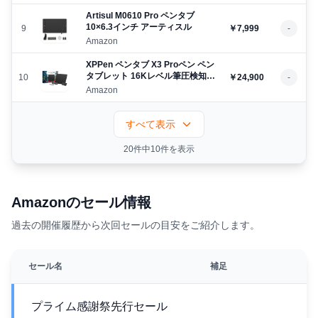
Windows/Mac/Android対応 オン
KIZUNA【1年メーカー保証】
ライン授業 手書き入力 ペンタブ
Artisul M0610 Pro ペンタブ
レット 10×6.3インチ 【Artisul
10×6.3インチ アーティスル
9
￥7,999
-
A1201】 （1年メーカー保証＋2
Amazon
ヶ月無料延長保証）
XPPen ペンタブ X3 Proペン ペン
タブレット 16Kレベル筆圧検知
10
￥24,900
-
11x7インチ 左手デバイス付き ワ
Amazon
イヤレス接続 【2年メーカー保
証】 お絵かきソフト付 Android
Windows macOS Linux対応 イラ
すべて表示
スト 動画編集 Deco Pro LW
(Gen2)
20件中10件を表示
Amazonのセール情報
過去の開催履歴から次回セールの目安をご紹介します。
セール名
補足
プライム感謝祭先行セール