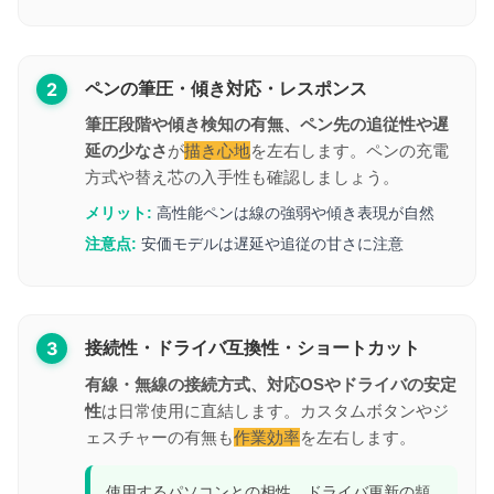
2
ペンの筆圧・傾き対応・レスポンス
筆圧段階や傾き検知の有無、ペン先の追従性や遅
延の少なさ
が
描き心地
を左右します。ペンの充電
方式や替え芯の入手性も確認しましょう。
メリット:
高性能ペンは線の強弱や傾き表現が自然
注意点:
安価モデルは遅延や追従の甘さに注意
3
接続性・ドライバ互換性・ショートカット
有線・無線の接続方式、対応OSやドライバの安定
性
は日常使用に直結します。カスタムボタンやジ
ェスチャーの有無も
作業効率
を左右します。
使用するパソコンとの相性、ドライバ更新の頻