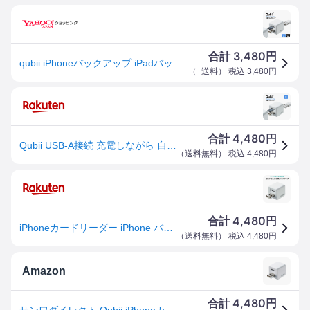
3,480
合計
円
qubii iPhoneバックアップ iPadバックアップ iPhoneカードリーダー 自動 microSD 充電 カードリーダ ライタ qubii データ保存 400-ADRIP010W
（
+送料
） 税込
3,480
円
4,480
合計
円
Qubii USB-A接続 充電しながら 自動バックアップ 容量不足解消 キュービー iPhone iPad スマホ対応 写真 動画 データ保存 データ移行 maktar
（
送料無料
） 税込
4,480
円
4,480
合計
円
iPhoneカードリーダー iPhone バックアップ microSD 充電 カードリーダー パソコン不要 EZ4-ADRIP010W
（
送料無料
） 税込
4,480
円
Amazon
4,480
合計
円
サンワダイレクト Qubii iPhoneカードリーダー 充電時自動バックアップ microSD保存 ホワイト 400-ADRIP010W