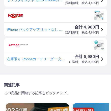
（
送料無料
） 税込
4,480
円
4,980
合計
円
iPhone バックアップ ネットなし 写真 画像保存 カードリーダー microSD 充電 Qubii カードリーダー EZ4-ADRIP010W
（
送料無料
） 税込
4,980
円
5,980
合計
円
在庫限り iPhoneカードリーダー 充電 自動バックアップ ネット接続不要 microSD Qubii USB2.0 1A EZ4-ADRIP010W
（
+送料
） 税込
5,980
円
関連記事
この商品に関連する記事をピックアップ。