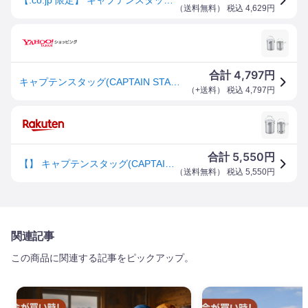
（
送料無料
） 税込
4,629
円
4,797
合計
円
キャプテンスタッグ(CAPTAIN STAG) 火起こし 火消し 大型 火消し壺 火起こし器 セット UY-7023 シ
（
+送料
） 税込
4,797
円
5,550
合計
円
【】 キャプテンスタッグ(CAPTAIN STAG) 火起こし 火消し 大型 火消し壺 火起こし器 セット UY-7023 シルバー 外径190×高さ240mm
（
送料無料
） 税込
5,550
円
関連記事
この商品に関連する記事をピックアップ。