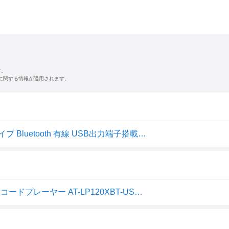
す。
に関する情報が適用されます。
オーディオテクニカ レコードプレーヤー ダイレクトドライブ Bluetooth 有線 USB出力端子搭載 フォノイコライザ内蔵 AT-LP120XBT-USB
★audio-technica / オーディオテクニカ ターンテーブル レコードプレーヤー AT-LP120XBT-USB【送料無料】