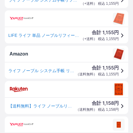
（
+送料
） 税込
1,155
円
1,155
合計
円
LIFE ライフ 単品 ノーブルリフィール 6穴 5mm方眼 A5 R300 あすつく プレゼント ギフト 爆買
（
+送料
） 税込
1,155
円
Amazon
1,155
合計
円
ライフ ノーブル システム手帳 リフィル 方眼 A5 R300
（
送料無料
） 税込
1,155
円
1,158
合計
円
【送料無料】ライフ ノーブルリフィル A5 5ミリ方眼 100枚 6穴 R300 システム手帳リフィル - メール便発送
（
送料無料
） 税込
1,158
円