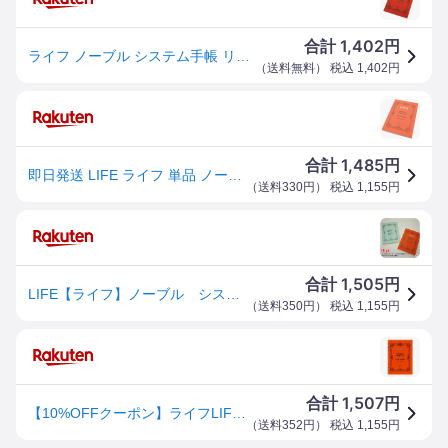
1,402
合計
円
ライフ ノーブル システム手帳 リフィル 方眼 A5 R300
（
送料無料
） 税込
1,402
円
1,485
合計
円
即日発送 LIFE ライフ 単品 ノーブル6穴 5mm方眼 A5 R300 LIFE リフィル 方眼罫 シンプルプレゼント 夏ギフト 敬老の日
（
送料330円
） 税込
1,155
円
1,505
合計
円
LIFE【ライフ】ノーブル システム手帳リフィルA5サイズ（方眼・横罫r300.r302）
（
送料350円
） 税込
1,155
円
1,507
合計
円
【10%OFFクーポン】ライフLIFE ノーブルリフィル A5 方眼 6穴 システム手帳 メーカー品番R300・2個までメール便にて発送いたします
（
送料352円
） 税込
1,155
円