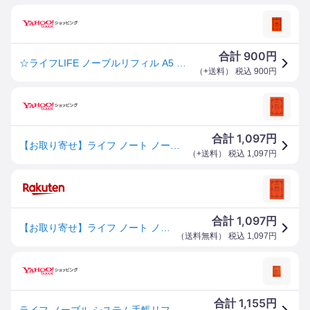
900
合計
円
☆ライフLIFE ノーブルリフィル A5 方眼 6穴 システム手帳 R300・2個までメール便可
（
+送料
） 税込
900
円
1,097
合計
円
【お取り寄せ】ライフ ノート ノーブルリフィル A5 方眼 R300
（
+送料
） 税込
1,097
円
1,097
合計
円
【お取り寄せ】ライフ ノート ノーブルリフィル A5 方眼 R300
（
送料無料
） 税込
1,097
円
1,155
合計
円
ライフ ノーブル システム手帳リフィル A5サイズ 方眼罫 5mm ノート （R300） ノーブルリフィル/レフィル/リファイル/LIFE NOBLE Refill