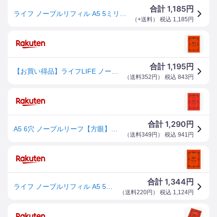
1,185
合計
円
ライフ ノーブルリフィル A5 5ミリ方眼 100枚 6穴 R300 システム手帳リフィル [01] 〔合計1100円以上で購入可〕
（
+送料
） 税込
1,185
円
1,195
合計
円
【お買い得品】ライフLIFE ノーブルリフィル A5 方眼 6穴 システム手帳 R300・2個までメール便可
（
送料352円
） 税込
843
円
1,290
合計
円
A5 6穴 ノーブルリーフ【方眼】システム手帳リフィル
（
送料349円
） 税込
941
円
1,344
合計
円
ライフ ノーブルリフィル A5 5ミリ方眼 100枚 6穴 R300 システム手帳リフィル
（
送料220円
） 税込
1,124
円