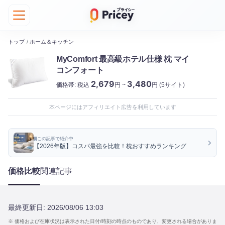
トップ
/
ホーム＆キッチン
MyComfort 最高級ホテル仕様 枕 マイ
コンフォート
2,679
3,480
価格帯:
税込
円 ~
円
(5サイト)
本ページにはアフィリエイト広告を利用しています
この記事で紹介中
【2026年版】コスパ最強を比較！枕おすすめランキング
価格比較
関連記事
最終更新日:
2026/08/06 13:03
※ 価格および在庫状況は表示された日付/時刻の時点のものであり、変更される場合がありま