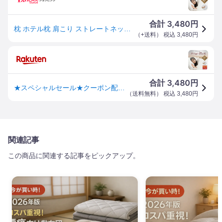
3,480
合計
円
枕 ホテル枕 肩こり ストレートネック 低反発 横向き 低い枕 低め 安眠枕 快眠枕 高反発 いびき マイコンフォート Mycomfort [シリーズ累計販売数120万個]
（
+送料
） 税込
3,480
円
3,480
合計
円
★スペシャルセール★クーポン配布中！枕 洗える ホテル まくら 安眠枕 ホテル仕様枕 安眠 快眠 ストレートネック ホテル枕 ふかふか 高級ホテル仕様 羽毛枕 高反発枕 高反発 高さ調節可能 横向き スマホ首 43 63 ホテルまくら マクラ pillow MyComfort マイコンフォート
（
送料無料
） 税込
3,480
円
関連記事
この商品に関連する記事をピックアップ。