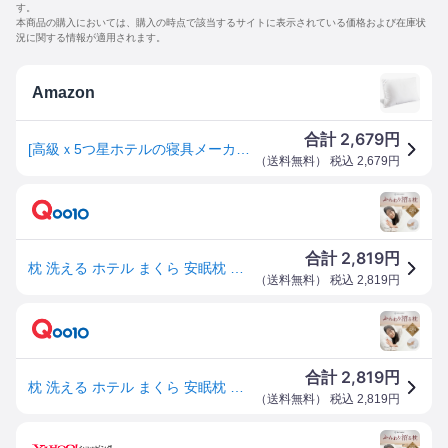
す。
本商品の購入においては、購入の時点で該当するサイトに表示されている価格および在庫状
況に関する情報が適用されます。
Amazon
2,679
合計
円
[高級ｘ5つ星ホテルの寝具メーカー共同開発] MyComfort 枕 まくら ホテル枕 首が痛くならない 安眠枕 快眠枕 (63*43*20cm)
（
送料無料
） 税込
2,679
円
2,819
合計
円
枕 洗える ホテル まくら 安眠枕 ホテル仕様枕 安眠 快眠 ストレートネック ホテル枕 ふかふか 高級ホテル仕様 羽毛枕 高反発枕 高反発 高さ調節可能 横向き スマホ首 43 63 ホテルまくら
（
送料無料
） 税込
2,819
円
2,819
合計
円
枕 洗える ホテル まくら 安眠枕 ホテル仕様枕 安眠 快眠 ストレートネック ホテル枕 ふかふか 高級ホテル仕様 羽毛枕 高反発枕 高反発 高さ調節可能 横向き スマホ首 43 63 ホテルまくら
（
送料無料
） 税込
2,819
円