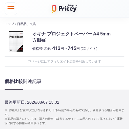
トップ
/
日用品、文具
オキナ プロジェクトペーパー A4 5mm
方眼罫
412
745
価格帯:
税込
円 ~
円
(22サイト)
本ページにはアフィリエイト広告を利用しています
価格比較
関連記事
最終更新日:
2026/08/07 15:02
※ 価格および在庫状況は表示された日付/時刻の時点のものであり、変更される場合がありま
す。
本商品の購入においては、購入の時点で該当するサイトに表示されている価格および在庫状
況に関する情報が適用されます。