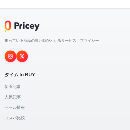
狙っている商品の買い時がわかるサービス プライシー
タイム to BUY
新着記事
人気記事
セール情報
コスパ比較