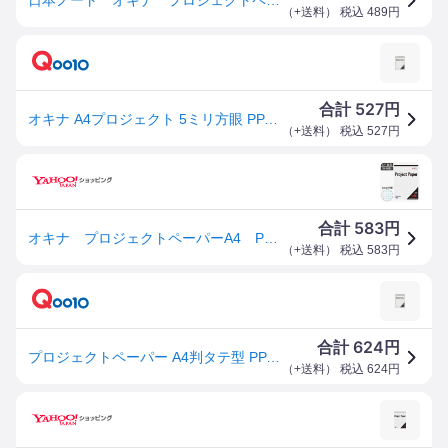
（
+送料
） 税込
489
円
527
合計
円
オキナ A4プロジェクト 5ミリ方眼 PPA45S 00009310
（
+送料
） 税込
527
円
583
合計
円
オキナ プロジェクトペーパーA4 PPA45S 5ｍｍ方眼
（
+送料
） 税込
583
円
624
合計
円
プロジェクトペーパー A4判タテ型 PPA45S
（
+送料
） 税込
624
円