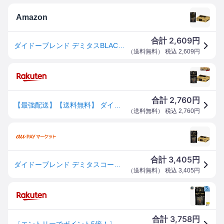
Amazon
2,609
合計
円
ダイドーブレンド デミタスBLACK 150g×30本
（
送料無料
） 税込
2,609
円
2,760
合計
円
【最強配送】【送料無料】 ダイドーブレンド ブレンド デミタス BLACK ブラック 無糖 缶 150ml×1ケース/30本
（
送料無料
） 税込
2,760
円
3,405
合計
円
ダイドーブレンド デミタスコーヒー ブラック( 150g×30本入)[缶コーヒー(無糖)]
（
送料無料
） 税込
3,405
円
3,758
合計
円
〔エントリーでポイント5倍！〕 ダイドーブレンド プレミアム デミタス ブラック 150g 缶 30本入 缶コーヒー 珈琲 コーヒー飲料 無糖