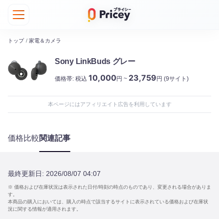
トップ
/
家電＆カメラ
Sony LinkBuds グレー
10,000
23,759
価格帯:
税込
円 ~
円
(9サイト)
本ページにはアフィリエイト広告を利用しています
価格比較
関連記事
最終更新日:
2026/08/07 04:07
※ 価格および在庫状況は表示された日付/時刻の時点のものであり、変更される場合がありま
す。
本商品の購入においては、購入の時点で該当するサイトに表示されている価格および在庫状
況に関する情報が適用されます。