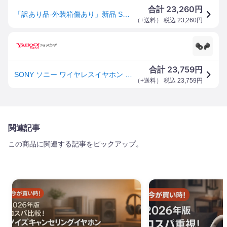
23,260
合計
円
「訳あり品-外装箱傷あり」新品 SONY WF-L900 グレー
（
+送料
） 税込
23,260
円
23,759
合計
円
SONY ソニー ワイヤレスイヤホン LinkBuds WF-L900HM グレー イヤホン
（
+送料
） 税込
23,759
円
関連記事
この商品に関連する記事をピックアップ。