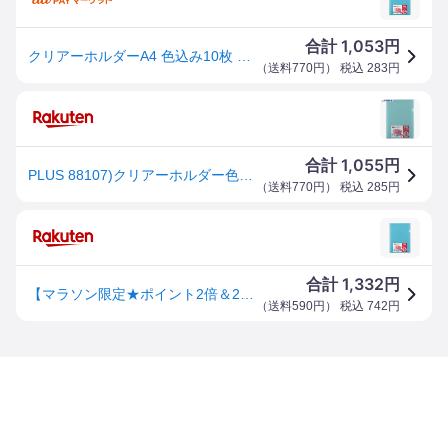
1,053
合計
円
クリアーホルダーA4 色込み10枚 FL−174HO/ クリアーホルダー(4977564607845)
（
送料770円
） 税込
283
円
1,055
合計
円
PLUS 88107)クリアーホルダー色込10枚FL-174HO FL-174HO 1パック ▼196-6174
（
送料770円
） 税込
285
円
1,332
合計
円
【マラソン限定★ポイント2倍＆2,000円クーポン】【お取り寄せ】プラス クリアーホルダー A4 5色 10枚入(各2枚) 88107 FL-174HO A4 色柄付タイプ クリアホルダー ファイル
（
送料590円
） 税込
742
円