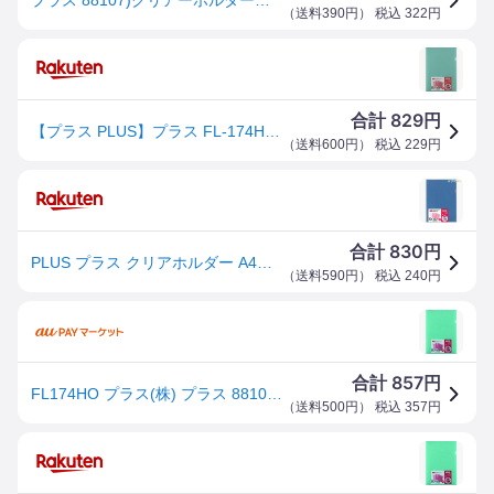
（
送料390円
） 税込
322
円
829
合計
円
【プラス PLUS】プラス FL-174HO 88107 クリアーホルダー色込10枚FL-174HO
（
送料600円
） 税込
229
円
830
合計
円
PLUS プラス クリアホルダー A4クリヤーホルダー色込 10枚パック FL-174HO ぷらす PLUS 大切な書類の提出時 書類整理 連絡簿 書類の汚れ防止 書類を綺麗に保存 色別整理でラクラク発見 お得パック 折り曲げずに持ち運びに便利 穴を開けずに綴じるファイル
（
送料590円
） 税込
240
円
857
合計
円
FL174HO プラス(株) プラス 88107)クリアーホルダー色込10枚FL-174HO FL174HO-TN WO店
（
送料500円
） 税込
357
円