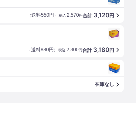
3,120
送料550円
2,570
合計
円
（
） 税込
円
3,180
送料880円
2,300
合計
円
（
） 税込
円
在庫なし