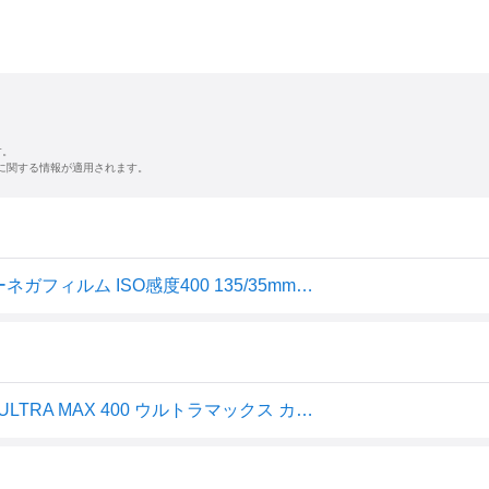
す。
に関する情報が適用されます。
2026-5期限【1本】ULTRA MAX 400-36枚撮 Kodak カラーネガフィルム ISO感度400 135/35mm★コダック (CAT603-4078) 0086806034067
コダック ULTRAMAX400 36枚撮り 新パッケージ (kodak ULTRA MAX 400 ウルトラマックス カラーネガフィルム)