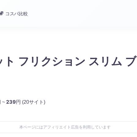
コスパ比較
ト フリクション スリム 
239
 ~
円
(20サイト)
本ページにはアフィリエイト広告を利用しています