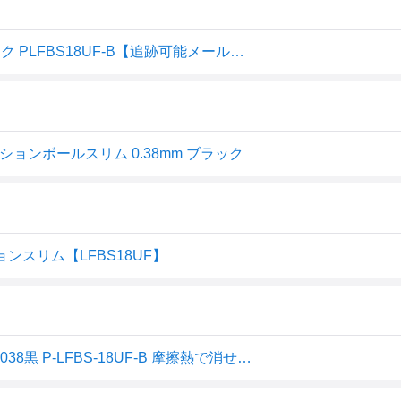
パイロット PILOT フリクションボール スリム 038 ブラック PLFBS18UF-B【追跡可能メール便対応10個まで】【宅急便コンパクト対応】【ドラッグストア】
リクションボールスリム 0.38mm ブラック
ンスリム【LFBS18UF】
パイロット 消せるボールペン フリクションボール スリム038黒 P-LFBS-18UF-B 摩擦熱で消せる 細身 ノック式超極