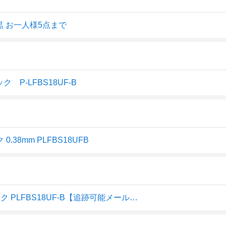
黒 お一人様5点まで
P-LFBS18UF-B
.38mm PLFBS18UFB
パイロット PILOT フリクションボール スリム 038 ブラック PLFBS18UF-B【追跡可能メール便対応10個まで】【宅急便コンパクト対応】【ドラッグストア】