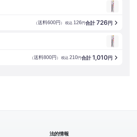
726
送料600円
126
合計
円
（
） 税込
円
1,010
送料800円
210
合計
円
（
） 税込
円
法的情報