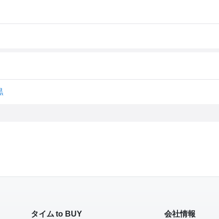
黒
タイム to BUY
会社情報