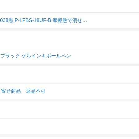
パイロット 消せるボールペン フリクションボール スリム038黒 P-LFBS-18UF-B 摩擦熱で消せる 細身 ノック式超極細 細かい書き込み こするとインキが透明 消しカスが出ない 何度でも書き消し可能
8mm ブラック ゲルインキボールペン
り寄せ商品 返品不可