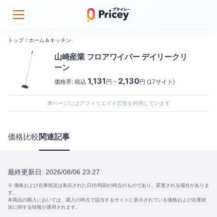
トップ
/
ホーム＆キッチン
山崎産業 フロアワイパー デイリークリ
ーン
1,131
2,130
価格帯:
税込
円 ~
円
(17サイト)
本ページにはアフィリエイト広告を利用しています
価格比較
関連記事
最終更新日:
2026/08/06 23:27
※ 価格および在庫状況は表示された日付/時刻の時点のものであり、変更される場合がありま
す。
本商品の購入においては、購入の時点で該当するサイトに表示されている価格および在庫状
況に関する情報が適用されます。