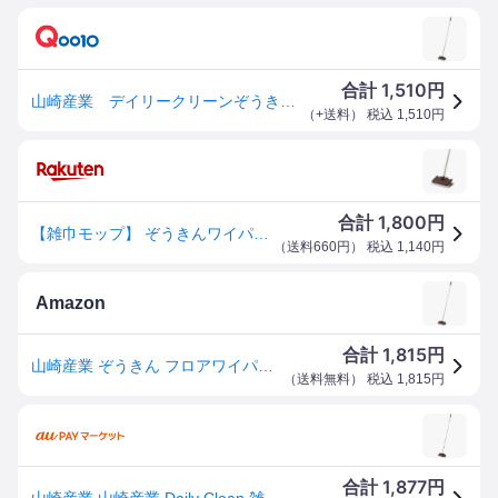
1,510
合計
円
山崎産業 デイリークリーンぞうきんワイパー200
（
+送料
） 税込
1,510
円
1,800
合計
円
【雑巾モップ】 ぞうきんワイパー 200(山崎産業)[店舗 オフィスビル 商業施設 ホテル]
（
送料660円
） 税込
1,140
円
Amazon
1,815
合計
円
山崎産業 ぞうきん フロアワイパー デイリークリーン (Daily Clean) 1本柄 177615
（
送料無料
） 税込
1,815
円
1,877
合計
円
山崎産業 山崎産業 Daily Clean 雑巾ワイパ-200(MMT77615) 取り寄せ商品