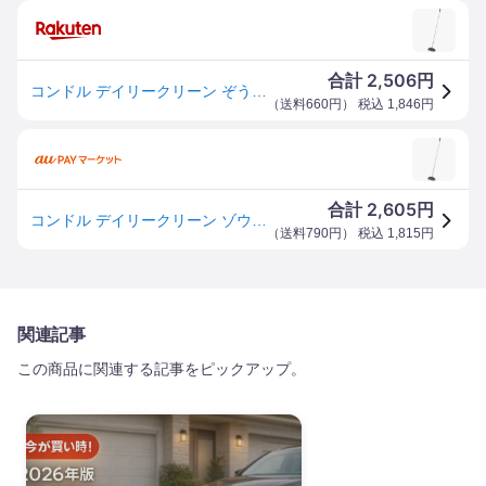
2,506
合計
円
コンドル デイリークリーン ぞうきんワイパー200 WI797-200U-MB
（
送料660円
） 税込
1,846
円
2,605
合計
円
コンドル デイリークリーン ゾウキンワイパー200 WI797200UMB(代引不可)
（
送料790円
） 税込
1,815
円
関連記事
この商品に関連する記事をピックアップ。