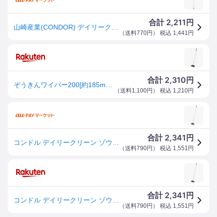
2,211
合計
円
山崎産業(CONDOR) デイリークリーン ぞうきんワイパー200 【品番:4903180177615】
（
送料770円
） 税込
1,441
円
2,310
合計
円
ぞうきんワイパー200[約185mm×105mm×1240mm][タオル雑巾1枚附属]《山崎産業正規代理店》[事業者限定][24本(1ケース)ご購入で送料無料][JAN：4903180177615]
（
送料1,100円
） 税込
1,210
円
2,341
合計
円
コンドル デイリークリーン ゾウキンワイパー200 WI797200UMB(代引不可)
（
送料790円
） 税込
1,551
円
2,341
合計
円
コンドル デイリークリーン ゾウキンワイパー200 WI797200UMB(代引不可)
（
送料790円
） 税込
1,551
円