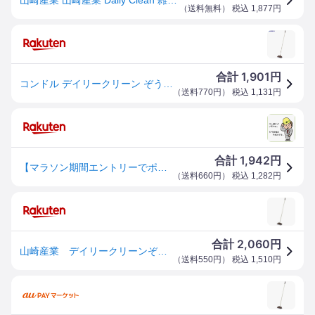
（
送料無料
） 税込
1,877
円
1,901
合計
円
コンドル デイリークリーン ぞうきんワイパー200 WI797-200U-MB 1本 ▼255-7202
（
送料770円
） 税込
1,131
円
1,942
合計
円
【マラソン期間エントリーでポイント5倍】山崎産業 コンドル デイリークリーン ぞうきんワイパー200 WI797-200U-MB
（
送料660円
） 税込
1,282
円
2,060
合計
円
山崎産業 デイリークリーンぞうきんワイパー200
（
送料550円
） 税込
1,510
円