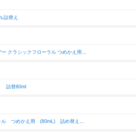
ル詰替え
ネイチャーラボ Laundrin(ランドリン) リードディフューザー クラシックフローラル つめかえ用(80ml)
詰替80ml
ランドリン リードディフューザー クラシックフローラル つめかえ用 (80mL) 詰め替え用 芳香剤