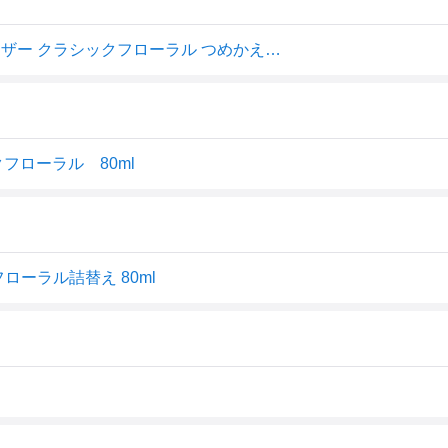
ネイチャーラボ Laundrin(ランドリン) リードディフューザー クラシックフローラル つめかえ用(80ml)
ローラル 80ml
フローラル詰替え 80ml