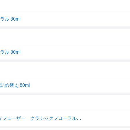
ル 80ml
ル 80ml
め替え 80ml
【お取寄せ品】 ネイチャーラボ ランドリン ルームディフューザー クラシックフローラル 詰替 80ml 1個