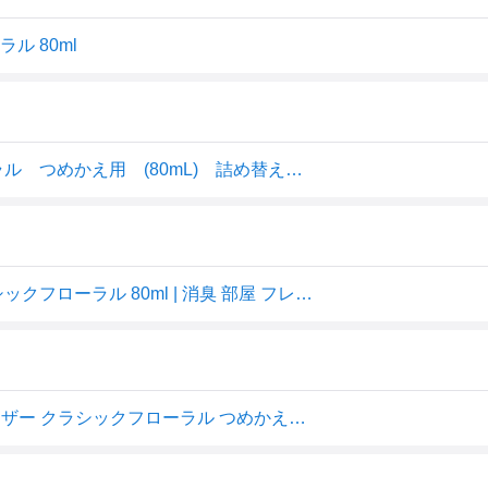
ル 80ml
ランドリン リードディフューザー クラシックフローラル つめかえ用 (80mL) 詰め替え用 芳香剤
芳香剤 ランドリン ルームディフューザー 詰め替え クラシックフローラル 80ml | 消臭 部屋 フレグランス ルーム ニオイ 置き型 室内用 匂い
ネイチャーラボ Laundrin(ランドリン) リードディフューザー クラシックフローラル つめかえ用(80ml)