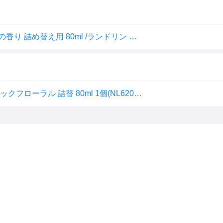
ランドリン リードディフューザー クラシックフローラルの香り 詰め替え用 80ml /ランドリン 芳香剤(4582469506
ネイチャーラボ ランドリン ルームディフューザー クラシックフローラル 詰替 80ml 1個(NL6201) 取り寄せ商品