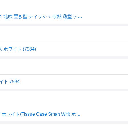
山崎実業 スマート ティッシュケース ホワイト ｜ おしゃれ 北欧 置き型 ティッシュ 収納 薄型 ティッシュカバー シンプル モノトーン インテリア 『smart』
ホワイト (7984)
ト 7984
山崎実業｜Yamazaki 7984 スマート ティッシュケース ホワイト(Tissue Case Smart WH) ホワイト