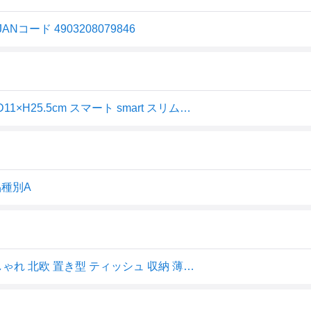
コード 4903208079846
山崎実業(Yamazaki) ティッシュケース ホワイト 約W13×D11×H25.5cm スマート smart スリムに立てて置ける 7984
品種別A
山崎実業 スマート ティッシュケース ホワイト 7984 | おしゃれ 北欧 置き型 ティッシュ 収納 薄型 ティッシュカバー