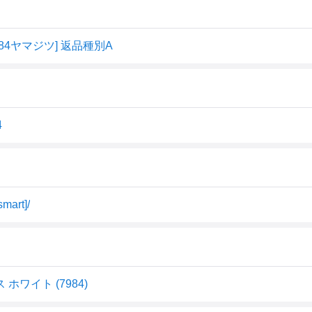
84ヤマジツ] 返品種別A
4
rt]/
ホワイト (7984)