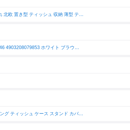
山崎実業 スマート ティッシュケース ホワイト ｜ おしゃれ 北欧 置き型 ティッシュ 収納 薄型 ティッシュカバー シンプル モノトーン インテリア 『smart』
山崎実業 smart ティッシュケース スマート 4903208079846 4903208079853 ホワイト ブラウン 7984 7985
[ ティッシュケース スマート ] 山崎実業 smart 洗面所 リビング ティッシュ ケース スタンド カバー 収納 立て置き 立てて置ける シンプル 7984 7985