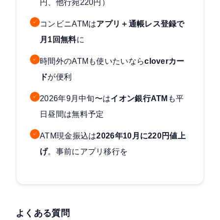
円、他行宛220円）
✓
コンビニATMは
アプリ＋通帳レス登録で
月1回無料
に
✓
時間外のATMも使いたいなら
cloverカー
ド
が便利
✓
2026年9月中旬〜は
イオン銀行ATM
も平
日昼間は無料予定
✓
ATM現金振込は
2026年10月に220円値上
げ
。事前にアプリ移行を
よくある質問