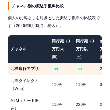
チャネル別の振込手数料比較
個人のお客さまを対象とした振込手数料の比較表で
す（2026年6月時点。税込）。
同行宛（3
同行宛（3
他行
チャネル
万円未
万円以
万円
満）
上）
満）
北洋銀行アプリ
220
0円
0円
北洋ダイレクト
110円
110円
330
（Web）
ATM（カード振
110円
220円
275
込）