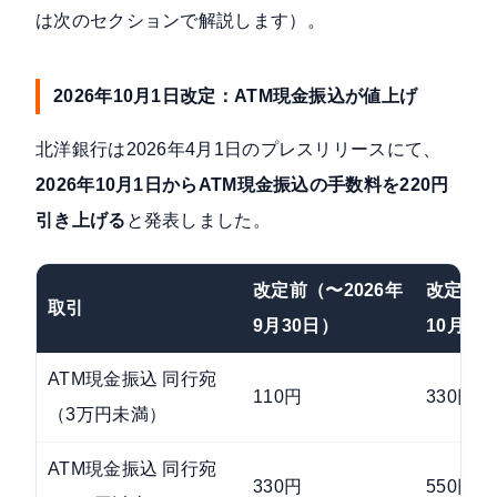
は次のセクションで解説します）。
2026年10月1日改定：ATM現金振込が値上げ
北洋銀行は
2026年4月1日のプレスリリース
にて、
2026年10月1日からATM現金振込の手数料を220円
引き上げる
と発表しました。
改定前（〜2026年
改定後（
取引
9月30日）
10月1
ATM現金振込 同行宛
110円
330円
（3万円未満）
ATM現金振込 同行宛
330円
550円