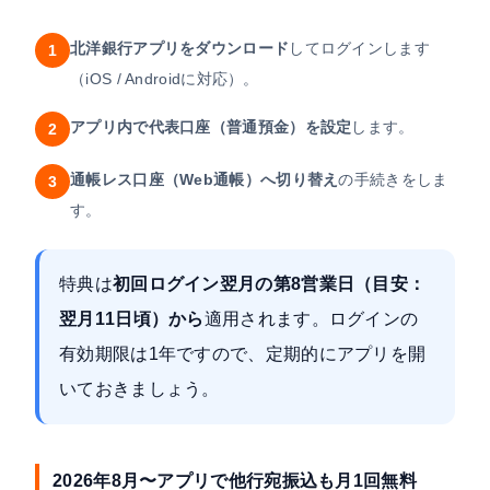
北洋銀行アプリをダウンロード
してログインします
1
（iOS / Androidに対応）。
アプリ内で代表口座（普通預金）を設定
します。
2
通帳レス口座（Web通帳）へ切り替え
の手続きをしま
3
す。
特典は
初回ログイン翌月の第8営業日（目安：
翌月11日頃）から
適用されます。ログインの
有効期限は1年ですので、定期的にアプリを開
いておきましょう。
2026年8月〜アプリで他行宛振込も月1回無料