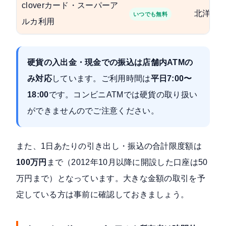
cloverカード・スーパーア
北洋銀行
いつでも無料
ルカ利用
硬貨の入出金・現金での振込は店舗内ATMの
み対応
しています。ご利用時間は
平日7:00〜
18:00
です。コンビニATMでは硬貨の取り扱い
ができませんのでご注意ください。
また、1日あたりの引き出し・振込の合計限度額は
100万円
まで（2012年10月以降に開設した口座は50
万円まで）となっています。大きな金額の取引を予
定している方は事前に確認しておきましょう。