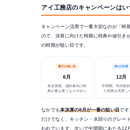
アイ工務店のキャンペーンはい
キャンペーン活用で一番大切なのが「時
ので、決算に向けた時期に特典や値引き
の時期が狙い目です。
最大の狙い目
第2の決算
6月
12月
本決算期。成約者向け特
中間期。年内契
典が最も厚くなりやすい
た特典が充実し
なかでも
本決算の6月が一番の狙い目
です
だけでなく、キッチン・水回りのグレー
われています。次いで中間期にあたる12