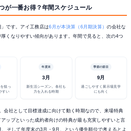
つが一番お得？年間スケジュール
期」です。アイ工務店は
6月が本決算（6月期決算）
の会社な
が厚くなりやすい傾向があります。年間で見ると、次の4つ
年度末
季節の節目
3月
9月
約を狙っ
新生活シーズン。各社も
過ごしやすく展示場見学
やすい
力を入れる時期
にも向く
。会社として目標達成に向けて動く時期なので、来場特典
ドアップといった成約者向けの特典が最も充実しやすいと言
月、そして年度末の3月・9月、という優先順位で考えるとよ