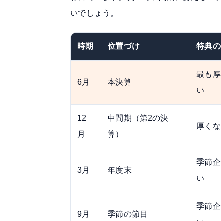
いでしょう。
時期
位置づけ
特典の
最も厚
6月
本決算
い
12
中間期（第2の決
厚くな
月
算）
季節企
3月
年度末
い
季節企
9月
季節の節目