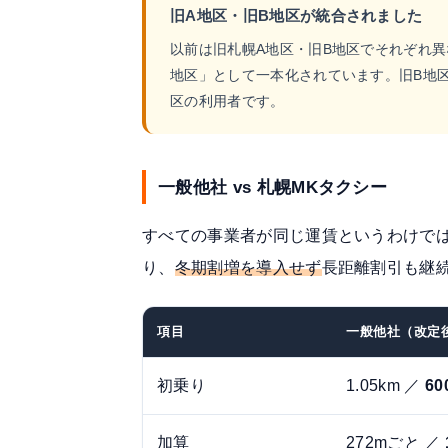
旧A地区・旧B地区が統合されました
以前は旧札幌A地区・旧B地区でそれぞれ
地区」として一本化されています。旧B地区
区の利用者です。
一般他社 vs 札幌MKタクシー
すべての事業者が同じ運賃というわけで
り、
冬期割増を導入せず
長距離割引も継
項目
一般他社（改定
初乗り
1.05km ／
60
加算
272mごと ／