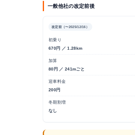
一般他社の改定前後
改定前（〜2025/12/16）
初乗り
670円 ／ 1.28km
加算
80円 ／ 241mごと
迎車料金
200円
冬期割増
なし