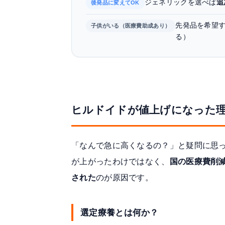
ジェネリックを選べば
追
後発品に変えてOK
先発品を希望す
子供がいる（医療費助成あり）
る）
ヒルドイドが値上げになった
「なんで急に高くなるの？」と疑問に思
が上がったわけではなく、
国の医療費削
された
のが原因です。
選定療養とは何か？