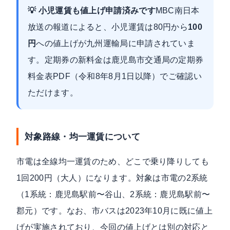
💡 小児運賃も値上げ申請済みです
MBC南日本
放送の報道
によると、小児運賃は80円から
100
円
への値上げが九州運輸局に申請されていま
す。定期券の新料金は
鹿児島市交通局の定期券
料金表PDF（令和8年8月1日以降）
でご確認い
ただけます。
対象路線・均一運賃について
市電は全線均一運賃のため、どこで乗り降りしても
1回200円（大人）になります。対象は市電の2系統
（1系統：鹿児島駅前〜谷山、2系統：鹿児島駅前〜
郡元）です。なお、市バスは2023年10月に既に値上
げが実施されており、今回の値上げとは別の対応と