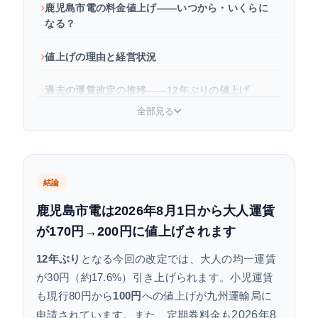
鹿児島市電の料金値上げ——いつから・いくらに
なる？
値上げの理由と経営状況
過去の運賃改定の推移——12年ぶりの値上げ
全部見る
子ども運賃・定期券への影響は？
今後のスケジュール——議会通過から施行まで
結論
さらなる値上げの可能性は？
鹿児島市電は2026年8月1日から大人運賃
交通費を節約するには？乗車券・ラピカ活用術
が170円→200円に値上げされます
鹿児島市電 料金値上げまとめ
12年ぶり
となる今回の改定では、大人の均一運賃
が30円（約17.6%）引き上げられます。小児運賃
よくある質問
も現行80円から
100円
への値上げが九州運輸局に
2026年8
申請されています。また、定期券料金も