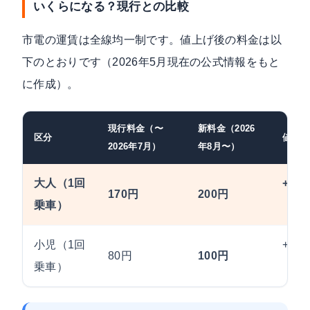
いくらになる？現行との比較
市電の運賃は全線均一制です。値上げ後の料金は以
下のとおりです（2026年5月現在の公式情報をもと
に作成）。
現行料金（〜
新料金（2026
区分
値上げ
2026年7月）
年8月〜）
大人（1回
+30
170円
200円
乗車）
（+1
小児（1回
+20
80円
100円
乗車）
（+2