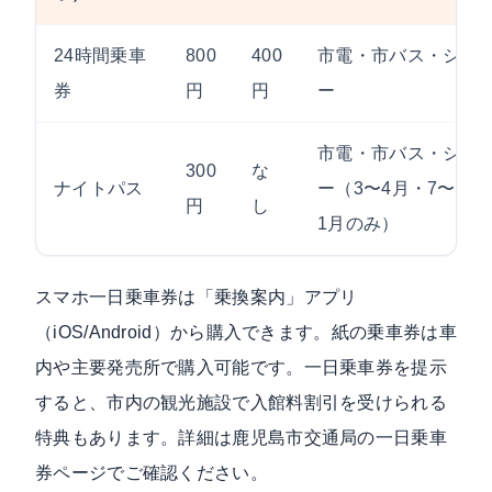
24時間乗車
800
400
市電・市バス・シテ
券
円
円
ー
市電・市バス・シテ
300
な
ナイトパス
ー（3〜4月・7〜8月
円
し
1月のみ）
スマホ一日乗車券は「乗換案内」アプリ
（iOS/Android）から購入できます。紙の乗車券は車
内や主要発売所で購入可能です。一日乗車券を提示
すると、市内の観光施設で入館料割引を受けられる
特典もあります。詳細は
鹿児島市交通局の一日乗車
券ページ
でご確認ください。