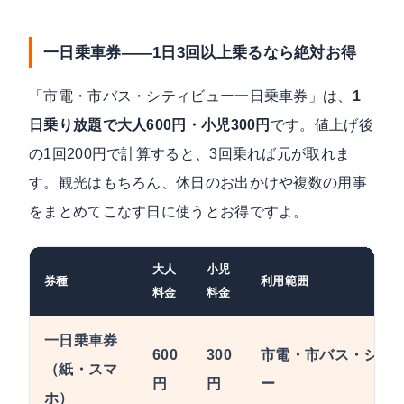
一日乗車券——1日3回以上乗るなら絶対お得
「市電・市バス・シティビュー一日乗車券」は、
1
日乗り放題で大人600円・小児300円
です。値上げ後
の1回200円で計算すると、3回乗れば元が取れま
す。観光はもちろん、休日のお出かけや複数の用事
をまとめてこなす日に使うとお得ですよ。
大人
小児
券種
利用範囲
料金
料金
一日乗車券
600
300
市電・市バス・シテ
（紙・スマ
円
円
ー
ホ）