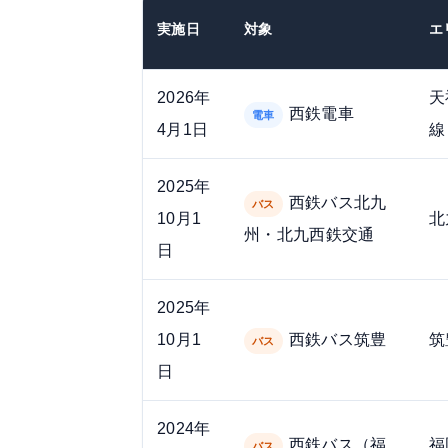
実施日
対象
エ
2026年
天
西鉄電車
電車
4月1日
線
2025年
西鉄バス北九
バス
10月1
北
州・北九西鉄交通
日
2025年
10月1
西鉄バス筑豊
筑
バス
日
2024年
西鉄バス（福
福
バス