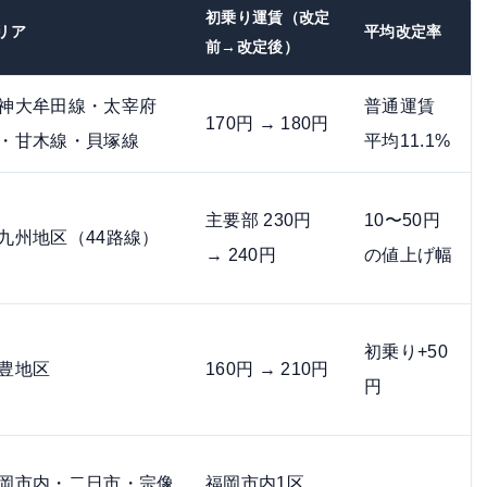
初乗り運賃（改定
リア
平均改定率
前→改定後）
神大牟田線・太宰府
普通運賃
170円 → 180円
・甘木線・貝塚線
平均11.1%
主要部 230円
10〜50円
九州地区（44路線）
→ 240円
の値上げ幅
初乗り+50
豊地区
160円 → 210円
円
岡市内・二日市・宗像
福岡市内1区